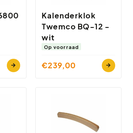
6800
Kalenderklok
Twemco BQ-12 -
wit
Op voorraad
€239,00