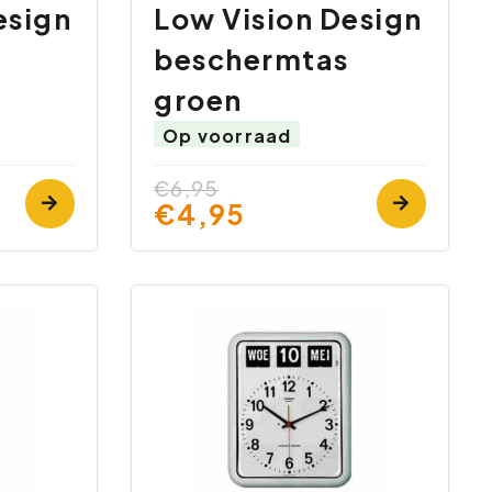
esign
Low Vision Design
beschermtas
groen
Op voorraad
€6,95
€4,95