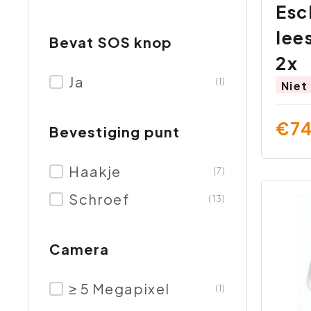
Esc
lees
Bevat SOS knop
2x
Ja
(1)
Niet
€74
Bevestiging punt
Haakje
(7)
Schroef
(13)
Camera
≥ 5 Megapixel
(1)