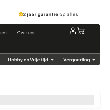
2 jaar garantie
op alles
ment
Over ons
Hobby en Vrije tijd
Vergoeding