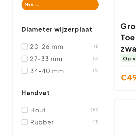
Meer...
Gro
Diameter wijzerplaat
Toe
20-26 mm
zwa
(1)
27-33 mm
Op v
(3)
34-40 mm
(6)
€49
Handvat
Hout
(10)
Rubber
(11)