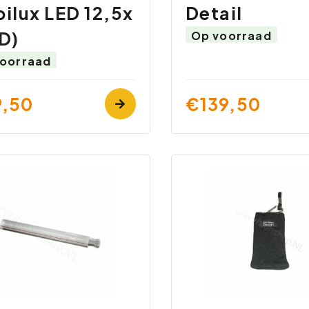
ilux LED 12,5x
Detail
D)
Op voorraad
oorraad
,50
€139,50