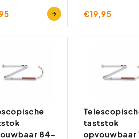
95
€19,95
escopische
Telescopisch
tstok
taststok
ouwbaar 84-
opvouwbaar 