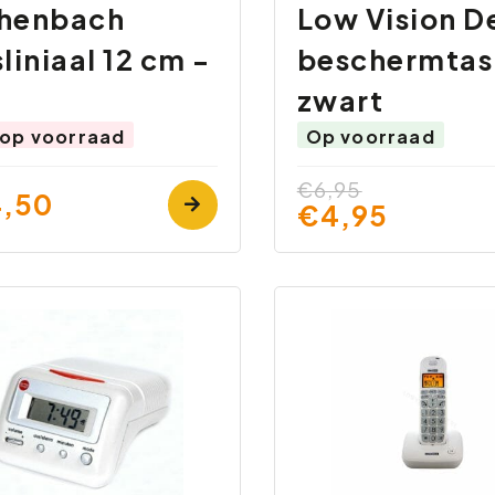
henbach
Low Vision D
liniaal 12 cm -
beschermtas
zwart
 op voorraad
Op voorraad
€6,95
,50
€4,95