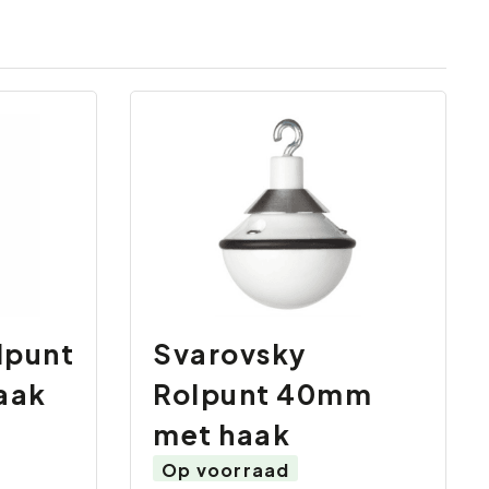
lpunt
Svarovsky
aak
Rolpunt 40mm
met haak
Op voorraad