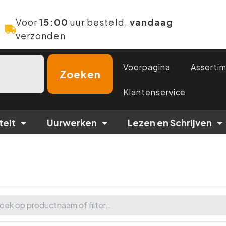
Voor
15:00
uur besteld,
vandaag
verzonden
Voorpagina
Assorti
Zoeken
Klantenservice
teit
Uurwerken
Lezen en Schrijven