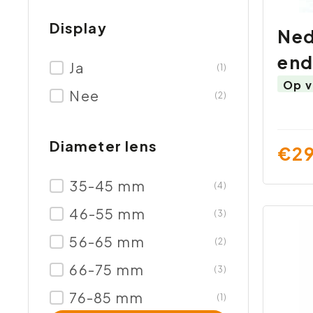
Display
Ned
end
Ja
(1)
Op v
Nee
(2)
Diameter lens
€29
35-45 mm
(4)
46-55 mm
(3)
56-65 mm
(2)
66-75 mm
(3)
76-85 mm
(1)