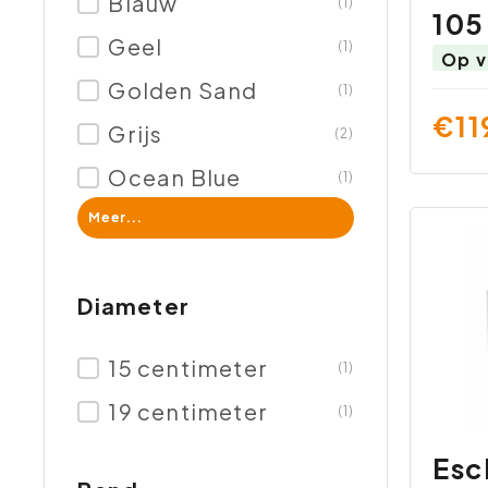
Blauw
(1)
105
Geel
(1)
Op v
Golden Sand
(1)
€11
Grijs
(2)
Ocean Blue
(1)
Meer...
Diameter
15 centimeter
(1)
19 centimeter
(1)
Esc