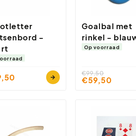
otletter
Goalbal met
tsenbord -
rinkel - blau
rt
Op voorraad
oorraad
€99,50
,50
€59,50