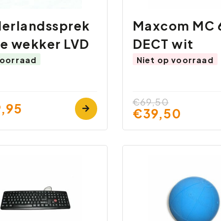
erlandssprek
Maxcom MC 
e wekker LVD
DECT wit
oorraad
Niet op voorraad
€69,50
,95
€39,50