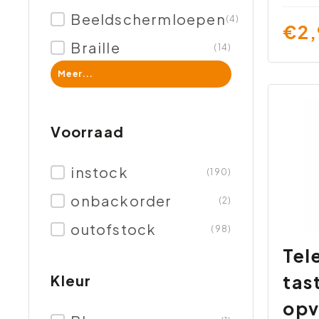
Beeldschermloepen
(4)
€2,
Braille
(14)
Meer...
Voorraad
instock
(190)
onbackorder
(2)
outofstock
(98)
Tel
tas
Kleur
opv