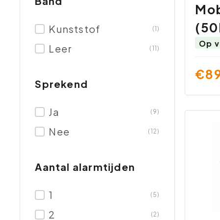
Band
Mob
(50
Kunststof
(1)
Op v
Leer
(11)
€89
Sprekend
Ja
(9)
Nee
(12)
Aantal alarmtijden
1
(5)
2
(2)