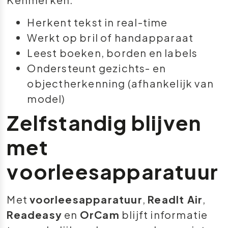
Herkent tekst in real-time
Werkt op bril of handapparaat
Leest boeken, borden en labels
Ondersteunt gezichts- en
objectherkenning (afhankelijk van
model)
Zelfstandig blijven
met
voorleesapparatuur
Met
voorleesapparatuur
,
ReadIt Air
,
Readeasy
en
OrCam
blijft informatie