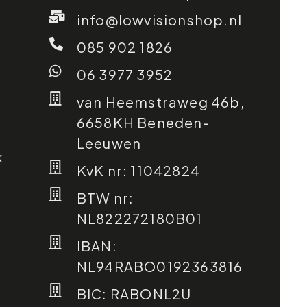
info@lowvisionshop.nl
085 902 1826
06 3977 3952
van Heemstraweg 46b,
6658KH Beneden-
Leeuwen
k
KvK nr: 11042824
BTW nr:
NL822272180B01
IBAN:
NL94RABO0192363816
BIC: RABONL2U