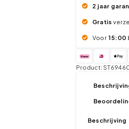
2 jaar gara
Gratis
verz
Voor
15:00
Product:ST6946
Beschrijvi
Beoordeli
Beschrijving