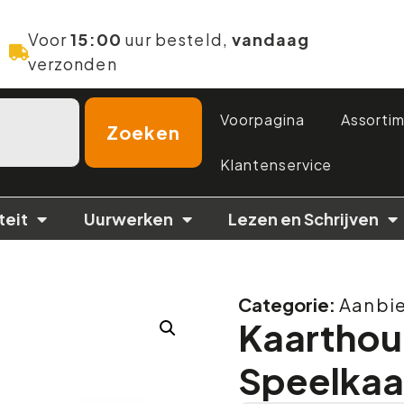
Voor
15:00
uur besteld,
vandaag
verzonden
Voorpagina
Assorti
Zoeken
Klantenservice
teit
Uurwerken
Lezen en Schrijven
Categorie:
Aanbi
Kaarthou
Speelkaa