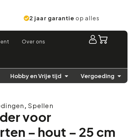
2 jaar garantie
op alles
ment
Over ons
Hobby en Vrije tijd
Vergoeding
edingen
,
Spellen
der voor
rten – hout – 25 cm