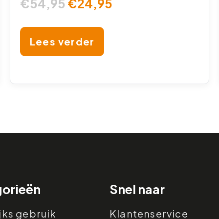
€
54,95
€
24,95
Lees verder
orieën
Snel naar
jks gebruik
Klantenservice