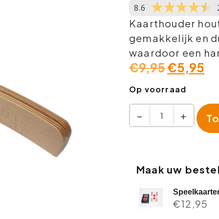
8.6
Kaarthouder hout
gemakkelijk en du
waardoor een han
€
9,95
€
5,95
Op voorraad
−
+
To
Maak uw bestel
Speelkaarte
€
12,95