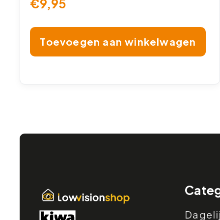
€
9,95
Toevoegen aan winkelwagen
Categ
Dageli