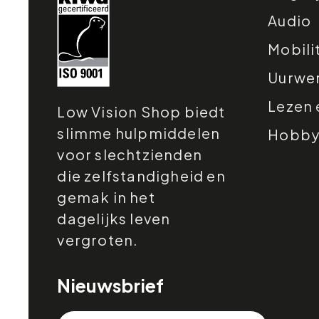
Audio
Mobili
Uurwe
Lezen 
Low Vision Shop biedt
slimme hulpmiddelen
Hobby e
voor slechtzienden
die zelfstandigheid en
gemak in het
dagelijks leven
vergroten.
Nieuwsbrief