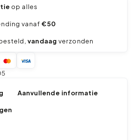
ntie
op alles
ending vanaf
€50
besteld,
vandaag
verzonden
05
ng
Aanvullende informatie
ngen