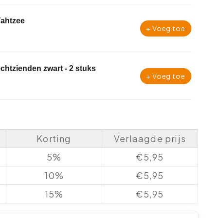
Yahtzee
+ Voeg toe
lechtzienden zwart - 2 stuks
+ Voeg toe
Korting
Verlaagde prijs
5%
€
5,95
10%
€
5,95
15%
€
5,95