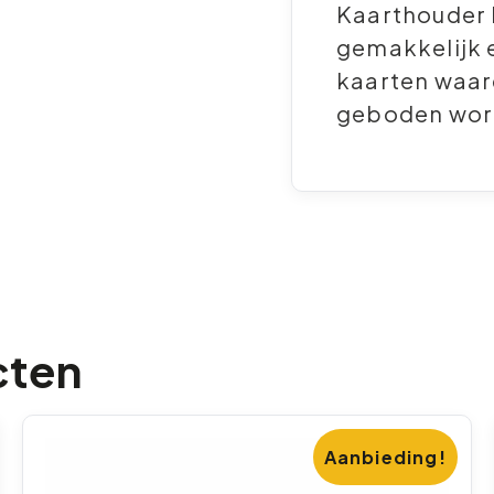
Kaarthouder 
gemakkelijk e
kaarten waar
geboden word
cten
Aanbieding!