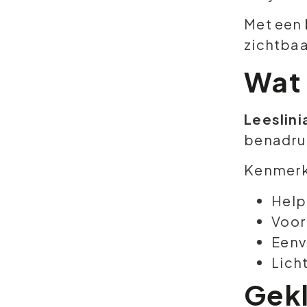
Met een
zichtbaa
Wat 
Leeslini
benadruk
Kenmerk
Help
Voor
Eenv
Lich
Gekl