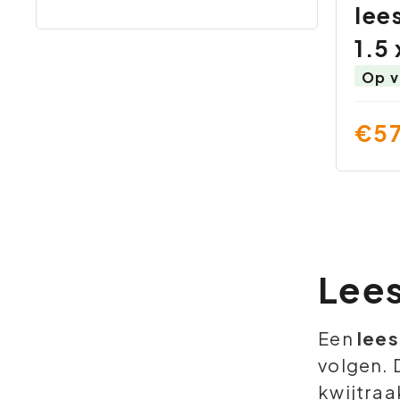
lee
1.5 
Op v
€57
Lees
Een
lees
volgen. 
kwijtraa