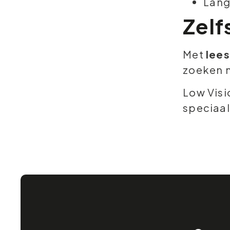
Lang
Zelf
Met
lees
zoeken n
Low Visi
speciaal