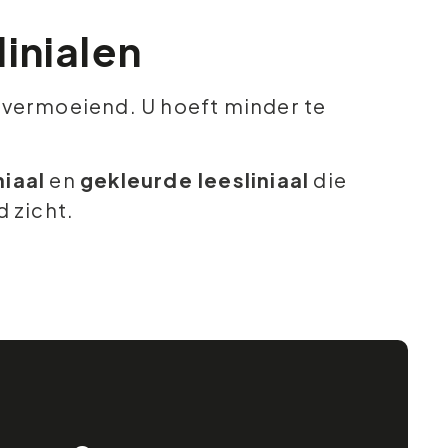
linialen
r vermoeiend. U hoeft minder te
niaal
en
gekleurde leesliniaal
die
 zicht.