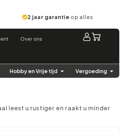
2 jaar garantie
op alles
ment
Over ons
Hobby en Vrije tijd
Vergoeding
al leest u rustiger en raakt u minder