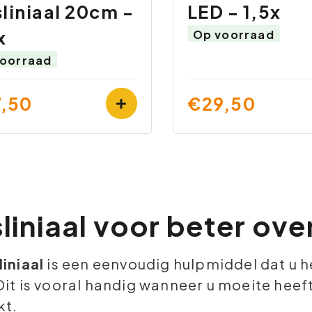
sliniaal 20cm -
LED - 1,5x
x
Op voorraad
oorraad
,50
€29,50
liniaal voor beter over
liniaal
is een eenvoudig hulpmiddel dat u he
Dit is vooral handig wanneer u moeite heeft
kt.