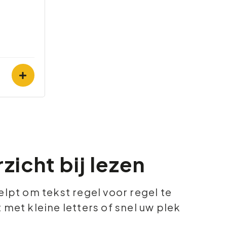
zicht bij lezen
lpt om tekst regel voor regel te
 met kleine letters of snel uw plek