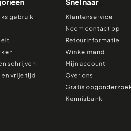
orieën
Snel naar
jks gebruik
Klantenservice
Neem contact op
teit
Retourinformatie
rken
Winkelmand
en schrijven
Mijn account
n vrije tijd
Over ons
Gratis oogonderzoe
Kennisbank