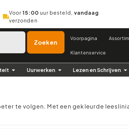
Voor
15:00
uur besteld,
vandaag
verzonden
Voorpagina
Assorti
Zoeken
Klantenservice
teit
Uurwerken
Lezen en Schrijven
eter te volgen. Met een gekleurde leeslinia