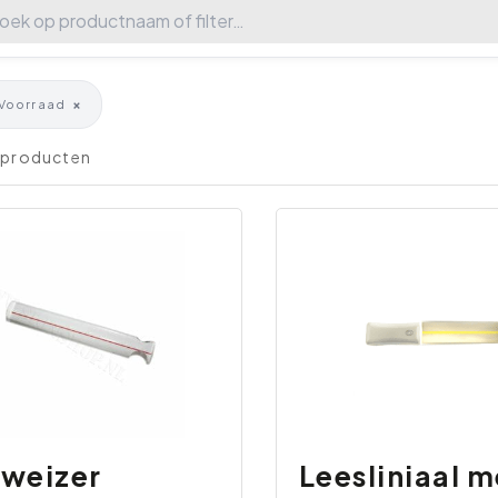
×
Voorraad
2 producten
weizer
Leesliniaal m