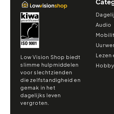
Categ
Dageli
Audio
Mobili
Uurwe
Lezen 
Low Vision Shop biedt
slimme hulpmiddelen
Hobby e
voor slechtzienden
die zelfstandigheid en
gemak in het
dagelijks leven
vergroten.