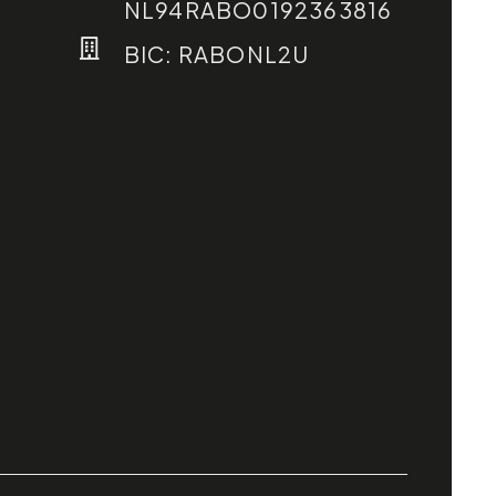
NL94RABO0192363816
BIC: RABONL2U