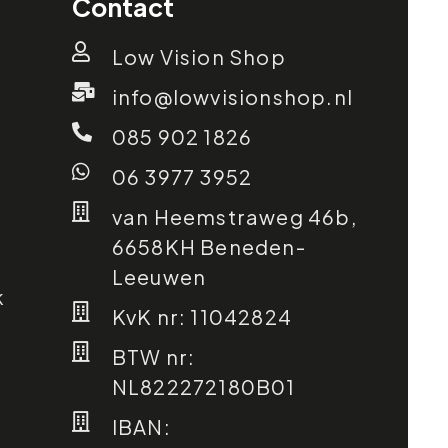
Contact
Low Vision Shop
info@lowvisionshop.nl
085 902 1826
06 3977 3952
van Heemstraweg 46b,
6658KH Beneden-
Leeuwen
k
KvK nr: 11042824
BTW nr:
NL822272180B01
IBAN: