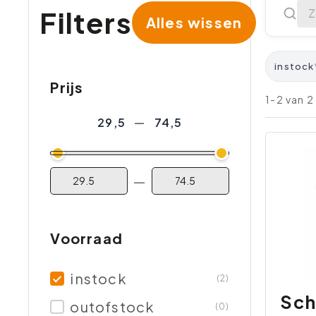
Filters
Alles wissen
instock
Prijs
1-2 van 
29,5
—
74,5
—
Voorraad
instock
(2)
Sch
outofstock
(0)