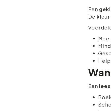
Een
gekl
De kleur
Voordel
Meer
Mind
Gesc
Help
Wann
Een
lees
Boek
Scho