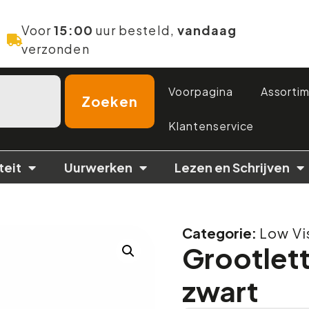
Voor
15:00
uur besteld,
vandaag
verzonden
Voorpagina
Assorti
Zoeken
Klantenservice
teit
Uurwerken
Lezen en Schrijven
Categorie:
Low Vi
Grootlet
zwart