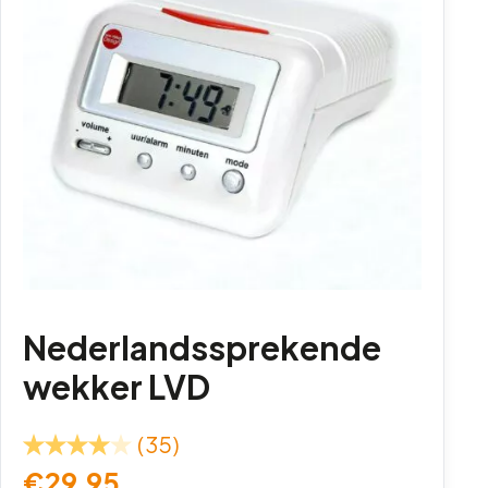
Nederlandssprekende
wekker LVD
(35)
€
29,95