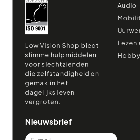
Audio
Mobili
Uurwe
Lezen 
Low Vision Shop biedt
slimme hulpmiddelen
Hobby e
voor slechtzienden
die zelfstandigheid en
gemak in het
dagelijks leven
vergroten.
Nieuwsbrief