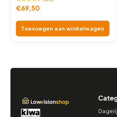
€
69,50
Toevoegen aan winkelwagen
Categ
Dageli