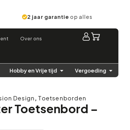
2 jaar garantie
op alles
ment
Over ons
Hobby en Vrije tijd
Vergoeding
sion Design
,
Toetsenborden
ter Toetsenbord –