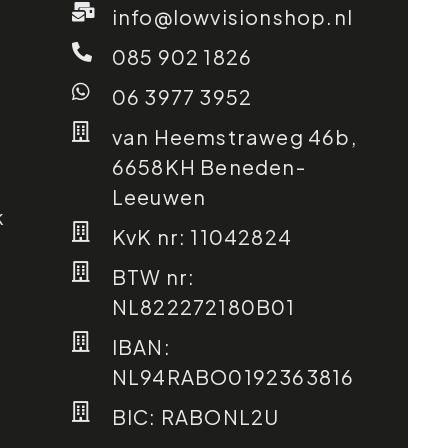
info@lowvisionshop.nl
085 902 1826
06 3977 3952
van Heemstraweg 46b,
6658KH Beneden-
Leeuwen
k
KvK nr: 11042824
BTW nr:
NL822272180B01
IBAN:
NL94RABO0192363816
BIC: RABONL2U