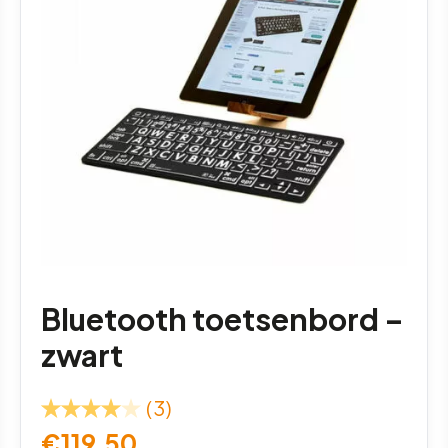
Bluetooth toetsenbord –
zwart
(3)
€
119,50