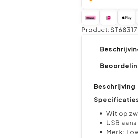
Product:ST68317
Beschrijvi
Beoordeli
Beschrijving
Specificatie
Wit op zw
USB aansl
Merk: Low