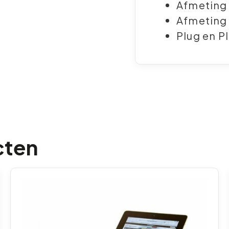
Afmeting 
Afmeting 
Plug en P
cten