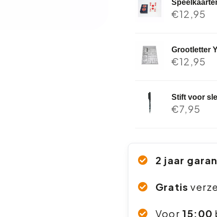
Speelkaarte
€
12,95
Grootletter 
€
12,95
Stift voor s
€
7,95
2 jaar gara
Gratis
verz
Voor
15:00