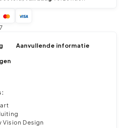
7
ng
Aanvullende informatie
ngen
s:
art
uiting
 Vision Design