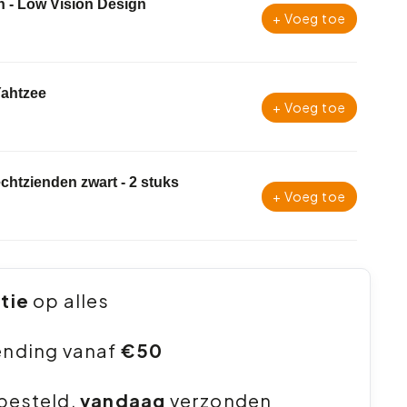
n - Low Vision Design
+ Voeg toe
Yahtzee
+ Voeg toe
lechtzienden zwart - 2 stuks
+ Voeg toe
ntie
op alles
ending vanaf
€50
besteld,
vandaag
verzonden