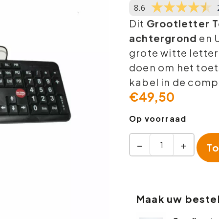
8.6
Dit
Grootletter 
achtergrond
en U
grote witte letter
doen om het toet
kabel in de comp
€
49,50
Op voorraad
−
+
To
Maak uw bestel