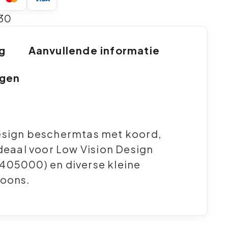
30
ng
Aanvullende informatie
ngen
esign beschermtas met koord,
Ideaal voor Low Vision Design
405000) en diverse kleine
foons.