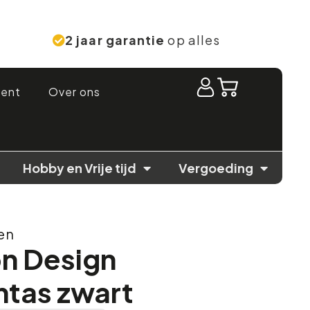
2 jaar garantie
op alles
ment
Over ons
Hobby en Vrije tijd
Vergoeding
en
on Design
tas zwart