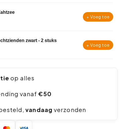
Yahtzee
+ Voeg toe
lechtzienden zwart - 2 stuks
+ Voeg toe
ntie
op alles
ending vanaf
€50
besteld,
vandaag
verzonden