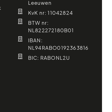
Leeuwen
k
KvK nr: 11042824
BTW nr:
NL822272180B01
IBAN:
NL94RABO0192363816
BIC: RABONL2U