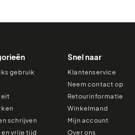
orieën
Snel naar
jks gebruik
Klantenservice
Neem contact op
teit
Retourinformatie
rken
Winkelmand
en schrijven
Mijn account
n vrije tijd
Over ons