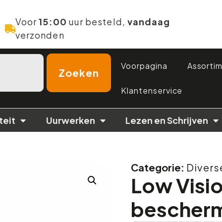
Voor
15:00
uur besteld,
vandaag
verzonden
Voorpagina
Assorti
Zoeken
Klantenservice
teit
Uurwerken
Lezen en Schrijven
Categorie:
Divers
Low Visi
bescherm