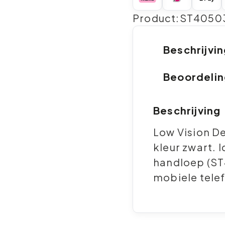
Product:ST4050
Beschrijvi
Beoordeli
Beschrijving
Low Vision D
kleur zwart. 
handloep (ST
mobiele tele