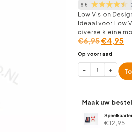
8.6
Low Vision Desig
Ideaal voor Low 
diverse kleine mo
€
6,95
€
4,95
Op voorraad
−
+
To
Maak uw bestel
Speelkaarte
€
12,95