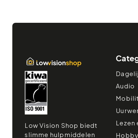
Categ
Dageli
Audio
Mobili
Uurwe
Lezen 
Low Vision Shop biedt
slimme hulpmiddelen
Hobby e