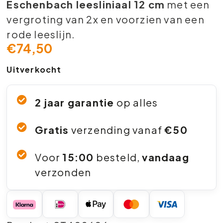
Eschenbach leesliniaal 12 cm
met een
vergroting van 2x en voorzien van een
rode leeslijn.
€
74,50
Uitverkocht
2 jaar garantie
op alles
Gratis
verzending vanaf
€50
Voor
15:00
besteld,
vandaag
verzonden