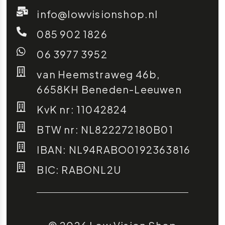
info@lowvisionshop.nl
085 902 1826
06 3977 3952
van Heemstraweg 46b,
6658KH Beneden-Leeuwen
KvK nr: 11042824
BTW nr: NL822272180B01
IBAN: NL94RABO0192363816
BIC: RABONL2U