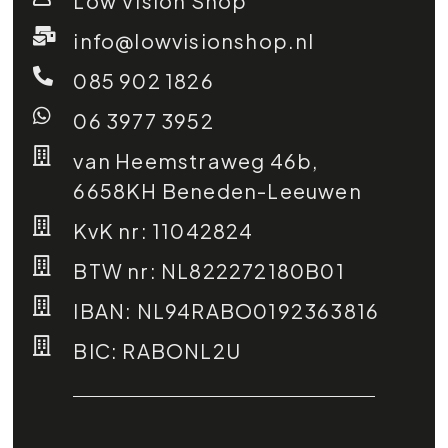
Low Vision Shop
info@lowvisionshop.nl
085 902 1826
06 3977 3952
van Heemstraweg 46b,
6658KH Beneden-Leeuwen
KvK nr: 11042824
BTW nr: NL822272180B01
IBAN: NL94RABO0192363816
BIC: RABONL2U