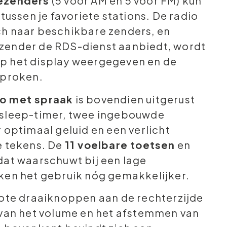
ezenders
(5 voor AM en 5 voor FM) kun
 tussen je favoriete stations. De radio
h naar beschikbare zenders, en
zender de RDS-dienst aanbiedt, wordt
p het display weergegeven en de
sproken.
o met spraak
is bovendien uitgerust
 sleep-timer, twee ingebouwde
 optimaal geluid en een verlicht
e tekens. De
11 voelbare toetsen
en
dat waarschuwt bij een lage
ken het gebruik nóg gemakkelijker.
rote draaiknoppen aan de rechterzijde
 van het volume en het afstemmen van