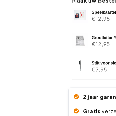
Maak uw bestel
Speelkaarte
€
12,95
Grootletter 
€
12,95
Stift voor s
€
7,95
2 jaar gara
Gratis
verz