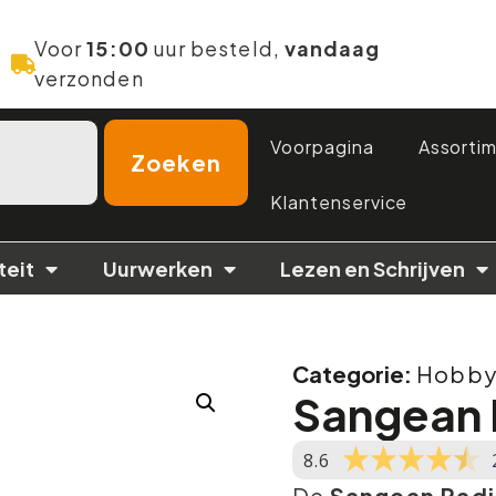
Voor
15:00
uur besteld,
vandaag
verzonden
Voorpagina
Assorti
Zoeken
Klantenservice
teit
Uurwerken
Lezen en Schrijven
Categorie:
Hobby 
Sangean 
8.6
De
Sangean Radi