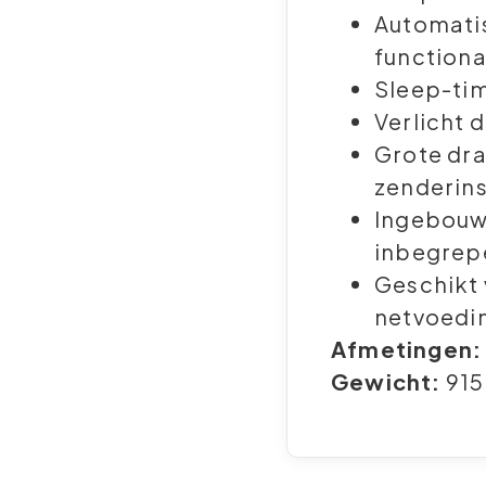
Automati
functional
Sleep-ti
Verlicht 
Grote dr
zenderins
Ingebouw
inbegrep
Geschikt 
netvoedi
Afmetingen:
Gewicht:
915