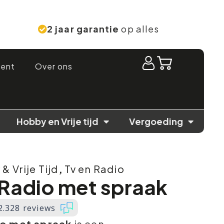
2 jaar garantie
op alles
ment
Over ons
Hobby en Vrije tijd
Vergoeding
& Vrije Tijd
,
Tv en Radio
Radio met spraak
2.328 reviews
o met spraak
is een