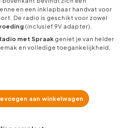
e bovenkant bevindt zich een
tenne en een inklapbaar handvat voor
rt. De radio is geschikt voor zowel
tvoeding
(inclusief 9V adapter).
Radio met Spraak
geniet je van helder
gemak en volledige toegankelijkheid,
!
evoegen aan winkelwagen