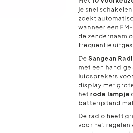
Met
10 voorkeuz
je snel schakelen
zoekt automatisc
wanneer een FM-
de zendernaam o
frequentie uitge
De
Sangean Radi
met een handige
luidsprekers voor
display met grot
het
rode lampje
batterijstand ma
De radio heeft g
voor het regelen