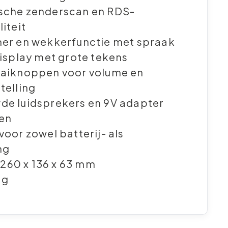
sche zenderscan en RDS-
iteit
mer en wekkerfunctie met spraak
display met grote tekens
aaiknoppen voor volume en
telling
de luidsprekers en 9V adapter
en
voor zowel batterij- als
ng
260 x 136 x 63 mm
 g