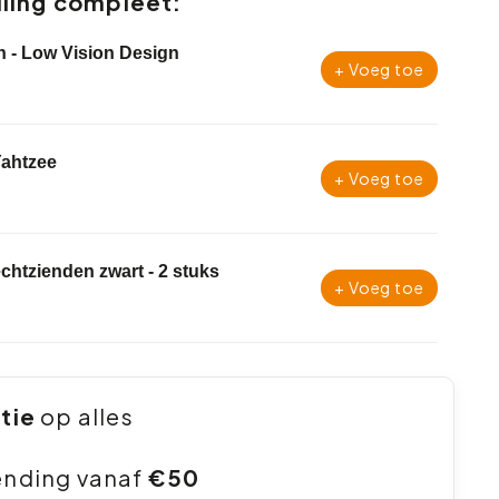
ling compleet:
n - Low Vision Design
+ Voeg toe
Yahtzee
+ Voeg toe
lechtzienden zwart - 2 stuks
+ Voeg toe
ntie
op alles
ending vanaf
€50