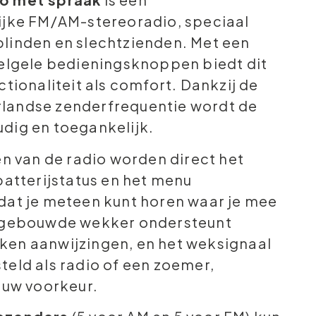
ijke FM/AM-stereoradio, speciaal
linden en slechtzienden. Met een
felgele bedieningsknoppen biedt dit
ctionaliteit als comfort. Dankzij de
landse zenderfrequentie wordt de
dig en toegankelijk.
en van de radio worden direct het
batterijstatus en het menu
dat je meteen kunt horen waar je mee
ingebouwde wekker ondersteunt
en aanwijzingen, en het weksignaal
teld als radio of een zoemer,
ouw voorkeur.