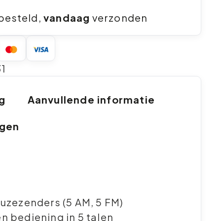
besteld,
vandaag
verzonden
1
ng
Aanvullende informatie
ngen
uzezenders (5 AM, 5 FM)
 bediening in 5 talen