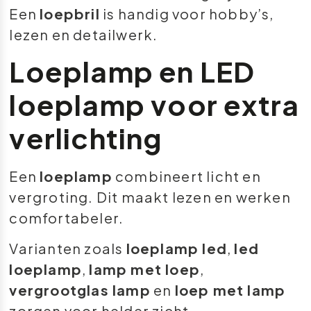
Een
loepbril
is handig voor hobby’s,
lezen en detailwerk.
Loeplamp en LED
loeplamp voor extra
verlichting
Een
loeplamp
combineert licht en
vergroting. Dit maakt lezen en werken
comfortabeler.
Varianten zoals
loeplamp led
,
led
loeplamp
,
lamp met loep
,
vergrootglas lamp
en
loep met lamp
zorgen voor helder zicht.