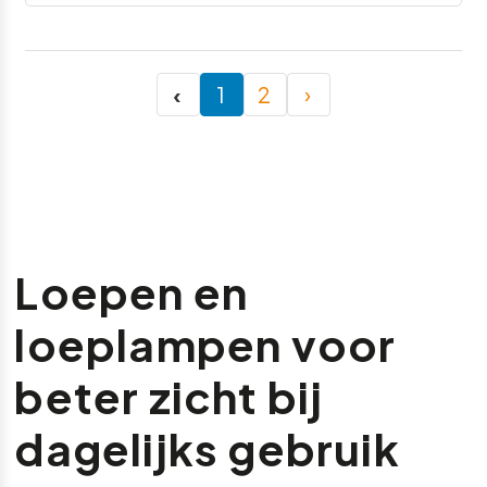
‹
1
2
›
Loepen en
loeplampen voor
beter zicht bij
dagelijks gebruik