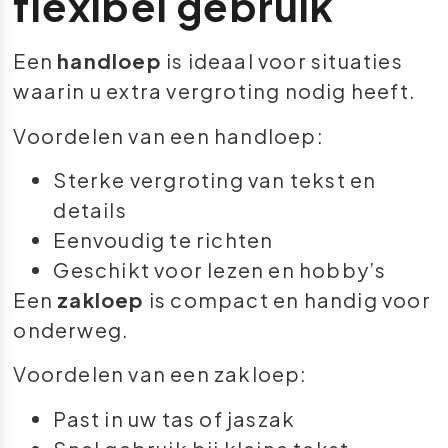
flexibel gebruik
Een
handloep
is ideaal voor situaties
waarin u extra vergroting nodig heeft.
Voordelen van een handloep:
Sterke vergroting van tekst en
details
Eenvoudig te richten
Geschikt voor lezen en hobby’s
Een
zakloep
is compact en handig voor
onderweg.
Voordelen van een zakloep:
Past in uw tas of jaszak