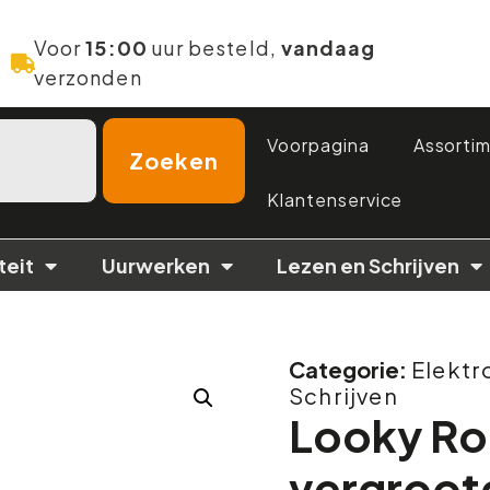
Voor
15:00
uur besteld,
vandaag
verzonden
Voorpagina
Assorti
Zoeken
Klantenservice
teit
Uurwerken
Lezen en Schrijven
Categorie:
Elektr
Schrijven
Looky Rou
vergroot