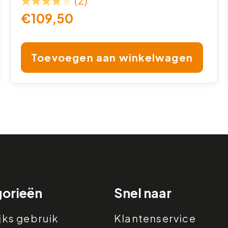
(2)
€
109,50
Toevoegen aan winkelwagen
orieën
Snel naar
jks gebruik
Klantenservice