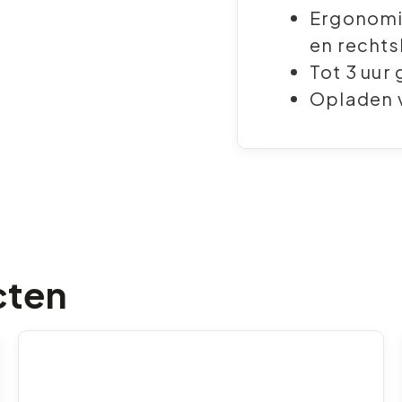
Ergonomis
en recht
Tot 3 uur
Opladen 
cten