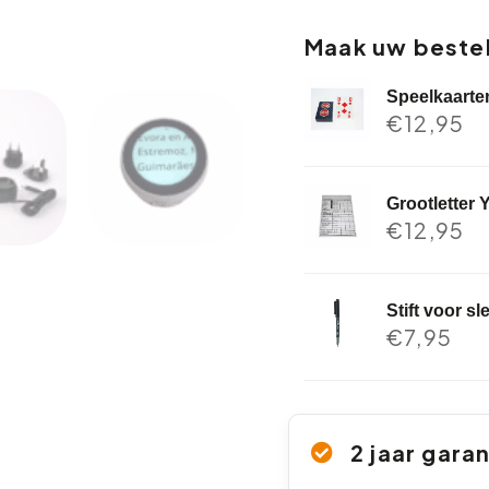
Maak uw bestel
Speelkaarte
€
12,95
Grootletter 
€
12,95
Stift voor s
€
7,95
2 jaar gara