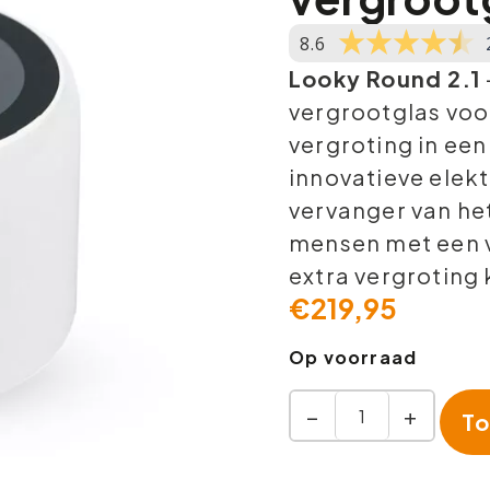
8.6
Looky Round 2.1
vergrootglas voor
vergroting in een
innovatieve elek
vervanger van het
mensen met een v
extra vergroting 
€
219,95
Op voorraad
−
+
To