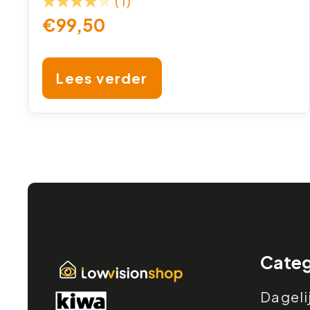
(1)
€
99,50
Lees verder
Categ
Dageli