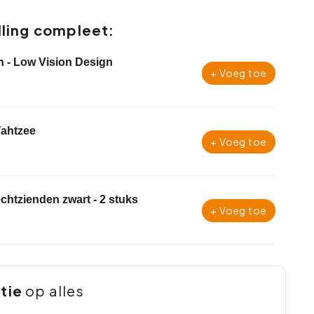
ling compleet:
n - Low Vision Design
+ Voeg toe
Yahtzee
+ Voeg toe
lechtzienden zwart - 2 stuks
+ Voeg toe
ntie
op alles