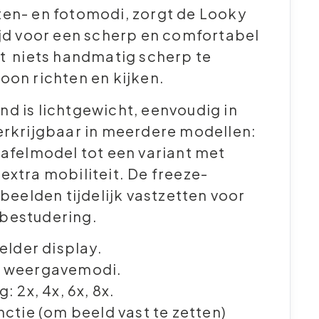
ten- en fotomodi, zorgt de Looky
ijd voor een scherp en comfortabel
ft niets handmatig scherp te
oon richten en kijken.
d is lichtgewicht, eenvoudig in
erkrijgbaar in meerdere modellen:
tafelmodel tot een variant met
extra mobiliteit. De freeze-
 beelden tijdelijk vastzetten voor
bestudering.
elder display.
 weergavemodi.
: 2x, 4x, 6x, 8x.
nctie (om beeld vast te zetten)