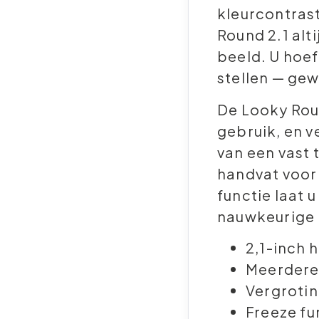
kleurcontras
Round 2.1 alt
beeld. U hoe
stellen — gew
De Looky Roun
gebruik, en v
van een vast 
handvat voor 
functie laat u
nauwkeurige 
2,1-inch h
Meerdere
Vergroting
Freeze fu