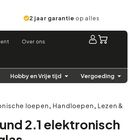
2 jaar garantie
op alles
ment
Over ons
Hobby en Vrije tijd
Vergoeding
onische loepen
,
Handloepen
,
Lezen &
nd 2.1 elektronisch
glas