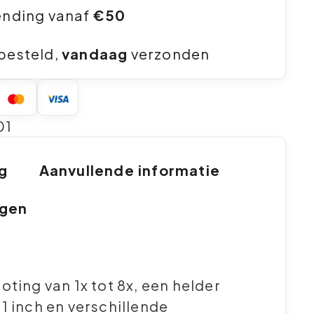
ending vanaf
€50
besteld,
vandaag
verzonden
01
ng
Aanvullende informatie
ngen
oting van 1x tot 8x, een helder
1 inch en verschillende