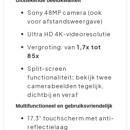
Uitstekende beeldkwaliteit
Sony 48MP camera (ook
voor afstandsweergave)
Ultra HD 4K-videoresolutie
Vergroting: van
1,7x tot
85x
Split-screen
functionaliteit
:
bekijk twee
camerabeelden tegelijk,
dichtbij en veraf
Multifunctioneel en gebruiksvriendelijk
17,3” touchscherm met anti-
reflectielaag