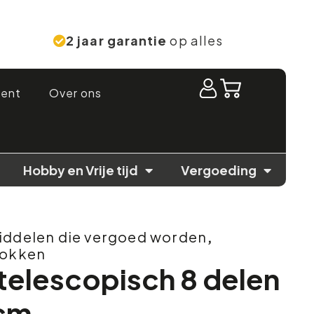
2 jaar garantie
op alles
ment
Over ons
Hobby en Vrije tijd
Vergoeding
ddelen die vergoed worden
,
tokken
telescopisch 8 delen
 cm