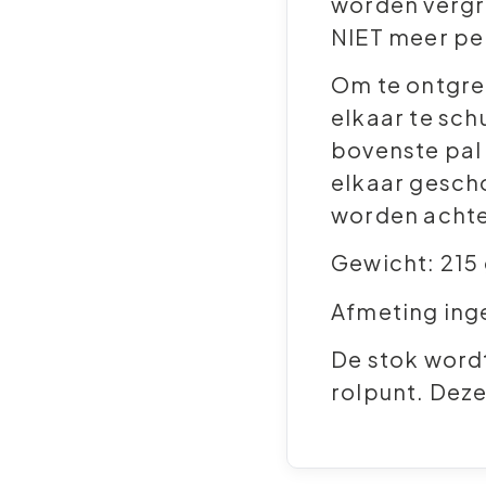
worden vergre
NIET meer pe
Om te ontgre
elkaar te sch
bovenste pal 
elkaar gesch
worden achte
Gewicht: 215
Afmeting ing
De stok word
rolpunt. Deze