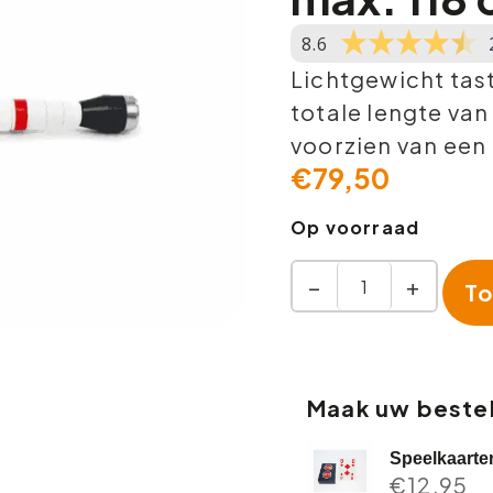
8.6
Lichtgewicht tast
totale lengte van
voorzien van een 
€
79,50
Op voorraad
−
+
To
Maak uw bestel
Speelkaarte
€
12,95