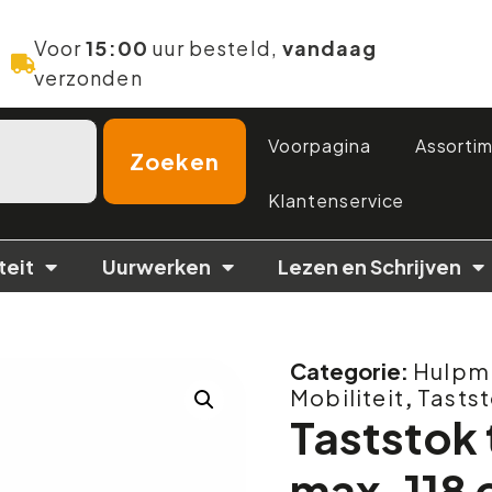
Voor
15:00
uur besteld,
vandaag
verzonden
Voorpagina
Assorti
Zoeken
Klantenservice
teit
Uurwerken
Lezen en Schrijven
Categorie:
Hulpmi
Mobiliteit
,
Tasts
Taststok 
max. 118