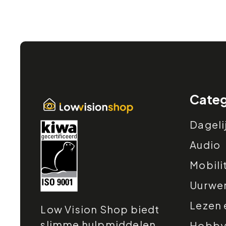
Categ
Dageli
Audio
Mobili
Uurwe
Lezen 
Low Vision Shop biedt
slimme hulpmiddelen
Hobby e