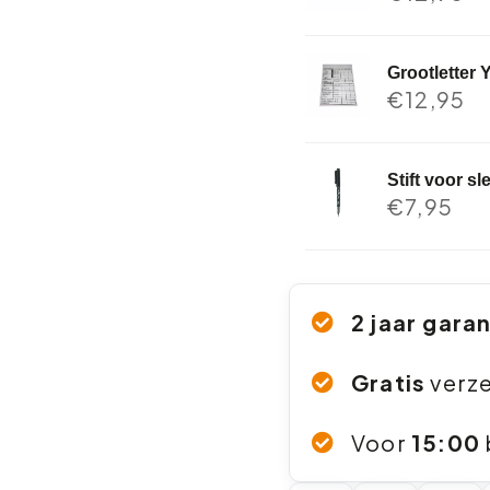
Grootletter 
€
12,95
Stift voor s
€
7,95
2 jaar gara
Gratis
verz
Voor
15:00