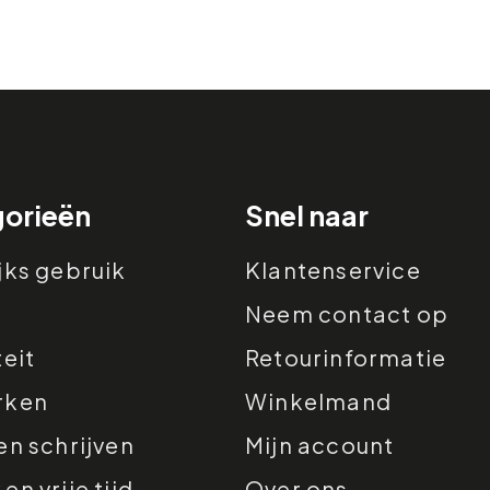
orieën
Snel naar
jks gebruik
Klantenservice
Neem contact op
teit
Retourinformatie
rken
Winkelmand
en schrijven
Mijn account
n vrije tijd
Over ons