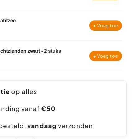
Yahtzee
+ Voeg toe
lechtzienden zwart - 2 stuks
+ Voeg toe
ntie
op alles
ending vanaf
€50
besteld,
vandaag
verzonden