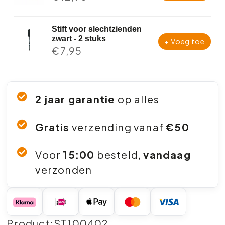
Stift voor slechtzienden
zwart - 2 stuks
+ Voeg toe
€
7,95
2 jaar garantie
op alles
Gratis
verzending vanaf
€50
Voor
15:00
besteld,
vandaag
verzonden
Product:ST100402