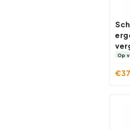
Sch
erg
ver
Op v
€37