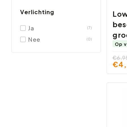
Verlichting
Low
bes
Ja
(7)
gro
Nee
(0)
Op v
€6,9
€4,