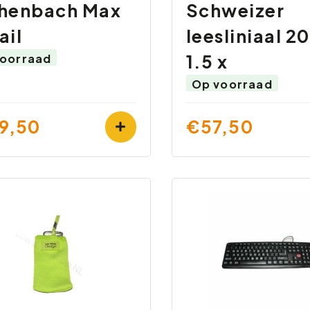
henbach Max
Schweizer
ail
leesliniaal 2
1.5 x
oorraad
Op voorraad
9,50
€57,50