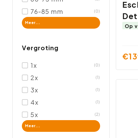
Esc
76-85 mm
(0)
Det
Meer...
Op v
Vergroting
€13
1x
(0)
2x
(1)
3x
(1)
4x
(1)
5x
(2)
Meer...