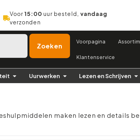
Voor
15:00
uur besteld,
vandaag
verzonden
Voorpagina
Assorti
Zoeken
Klantenservice
teit
Uurwerken
Lezen en Schrijven
eshulpmiddelen maken lezen en details bek