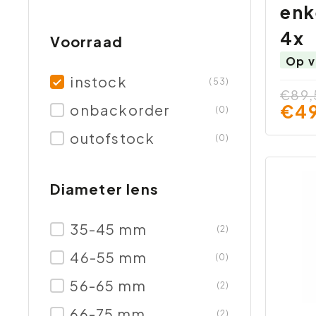
enk
4x
Voorraad
Op v
instock
(53)
€89,
€49
onbackorder
(0)
outofstock
(0)
Diameter lens
35-45 mm
(2)
46-55 mm
(0)
56-65 mm
(2)
66-75 mm
(2)