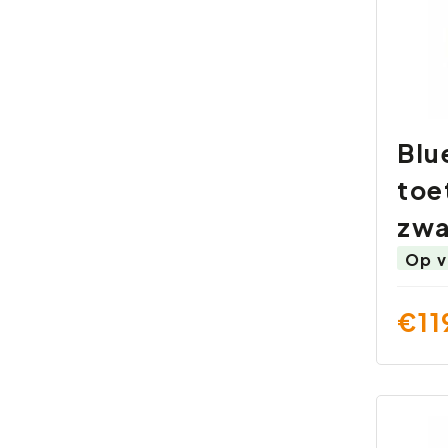
Blu
toe
zwa
Op v
€11