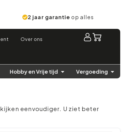
2 jaar garantie
op alles
ment
Over ons
Hobby en Vrije tijd
Vergoeding
ijken eenvoudiger. U ziet beter