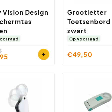
 Vision Design
Grootletter
chermtas
Toetsenbord
en
zwart
oorraad
Op voorraad
5
€49,50
95