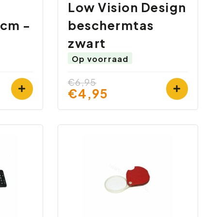
Low Vision Design
0cm -
beschermtas
zwart
Op voorraad
€6,95
€4,95