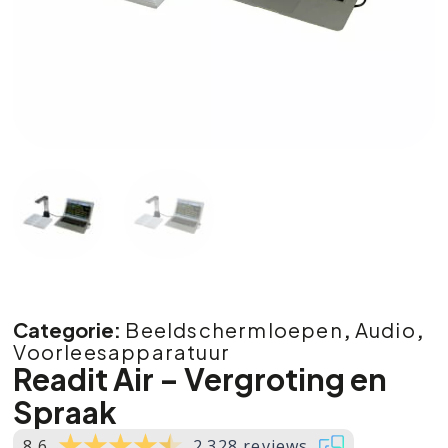
Categorie:
Beeldschermloepen
,
Audio
,
Voorleesapparatuur
Readit Air – Vergroting en
Spraak
8.6
2.328 reviews