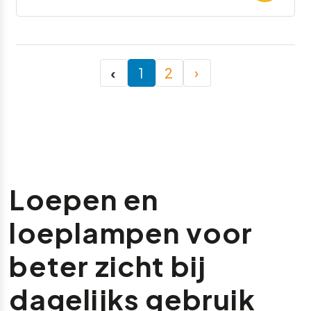
‹
1
2
›
Loepen en
loeplampen voor
beter zicht bij
dagelijks gebruik