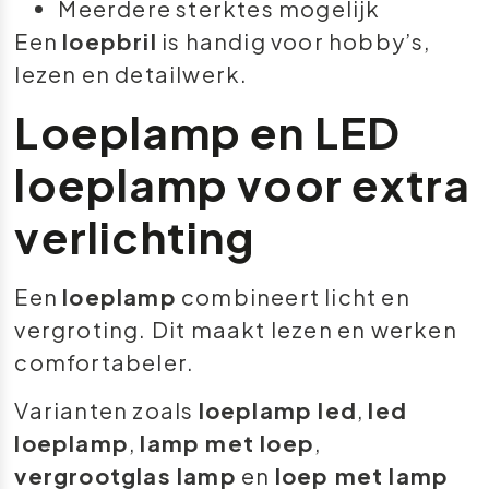
Meerdere sterktes mogelijk
Een
loepbril
is handig voor hobby’s,
lezen en detailwerk.
Loeplamp en LED
loeplamp voor extra
verlichting
Een
loeplamp
combineert licht en
vergroting. Dit maakt lezen en werken
comfortabeler.
Varianten zoals
loeplamp led
,
led
loeplamp
,
lamp met loep
,
vergrootglas lamp
en
loep met lamp