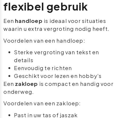
flexibel gebruik
Een
handloep
is ideaal voor situaties
waarin u extra vergroting nodig heeft.
Voordelen van een handloep:
Sterke vergroting van tekst en
details
Eenvoudig te richten
Geschikt voor lezen en hobby’s
Een
zakloep
is compact en handig voor
onderweg.
Voordelen van een zakloep:
Past in uw tas of jaszak