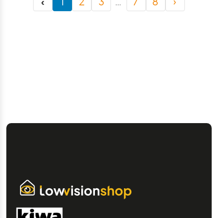
‹
1
2
3
…
7
8
›