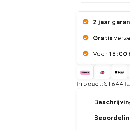
2 jaar gara
Gratis
verz
Voor
15:00
Product:ST6441
Beschrijvi
Beoordeli