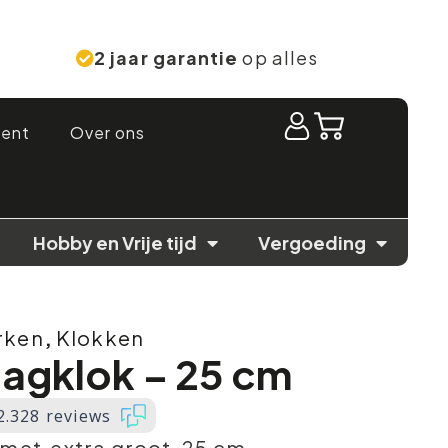
2 jaar garantie
op alles
ment
Over ons
Hobby en Vrije tijd
Vergoeding
rken
,
Klokken
dagklok – 25 cm
2.328 reviews
 met extra groot, 25 cm