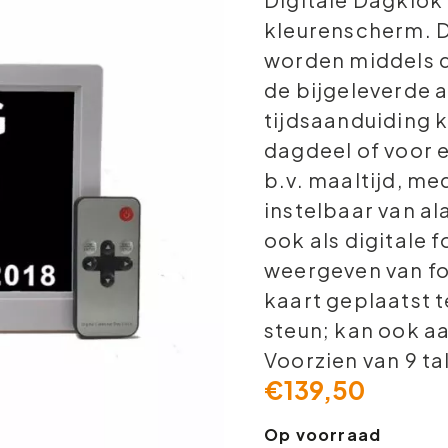
kleurenscherm. D
worden middels 
de bijgeleverde 
tijdsaanduiding 
dagdeel of voor 
b.v. maaltijd, me
instelbaar van a
ook als digitale f
weergeven van fo
kaart geplaatst 
steun; kan ook a
Voorzien van 9 ta
€
139,50
Op voorraad