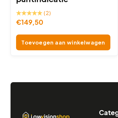
(2)
€
149,50
Toevoegen aan winkelwagen
Categ