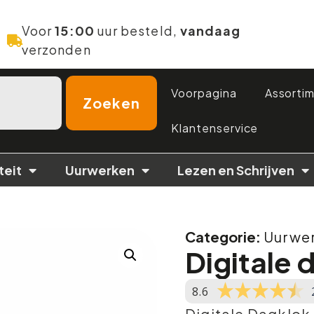
Voor
15:00
uur besteld,
vandaag
verzonden
Voorpagina
Assorti
Zoeken
Klantenservice
teit
Uurwerken
Lezen en Schrijven
Categorie:
Uurwe
Digitale 
8.6
Digitale Dagklok