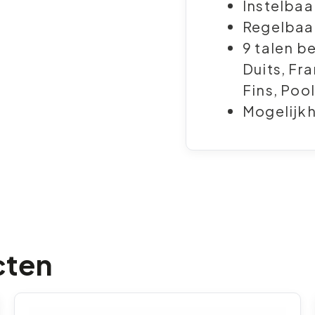
Instelbaa
Regelbaa
9 talen b
Duits, Fr
Fins, Poo
Mogelijkh
cten