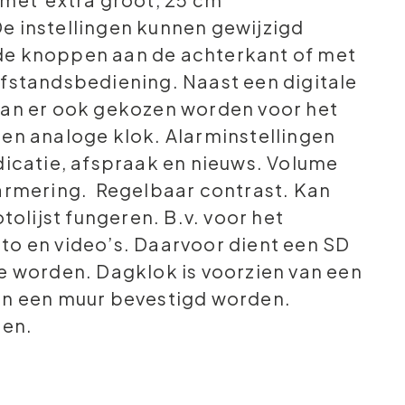
e instellingen kunnen gewijzigd
de knoppen aan de achterkant of met
afstandsbediening. Naast een digitale
kan er ook gekozen worden voor het
een analoge klok. Alarminstellingen
dicatie, afspraak en nieuws. Volume
larmering. Regelbaar contrast. Kan
otolijst fungeren. B.v. voor het
to en video’s. Daarvoor dient een SD
te worden. Dagklok is voorzien van een
an een muur bevestigd worden.
len.