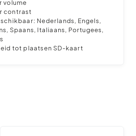
r volume
r contrast
eschikbaar: Nederlands, Engels,
ans, Spaans, Italiaans, Portugees,
ls
eid tot plaatsen SD-kaart