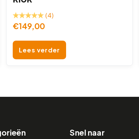
(4)
€
149,00
Lees verder
orieën
Snel naar