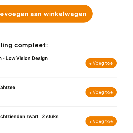
evoegen aan winkelwagen
ling compleet:
n - Low Vision Design
+ Voeg toe
Yahtzee
+ Voeg toe
lechtzienden zwart - 2 stuks
+ Voeg toe