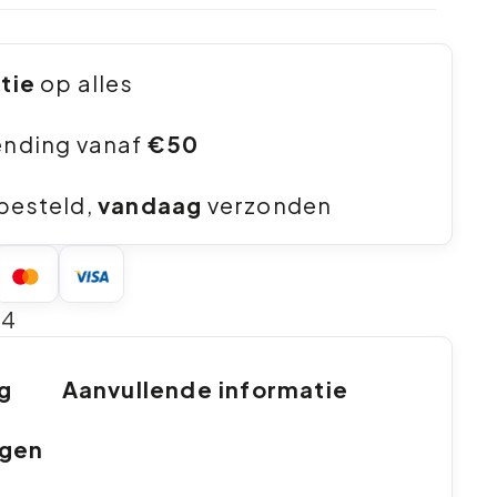
ntie
op alles
ending vanaf
€50
besteld,
vandaag
verzonden
24
ng
Aanvullende informatie
ngen