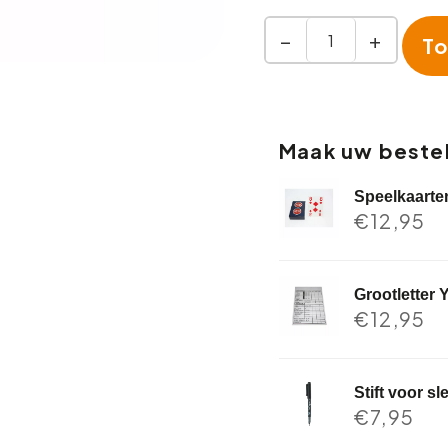
−
+
To
Maak uw bestel
Speelkaarte
€
12,95
Grootletter 
€
12,95
Stift voor s
€
7,95