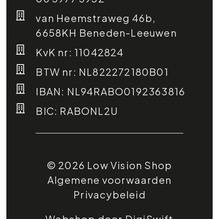
van Heemstraweg 46b,
6658KH Beneden-Leeuwen
KvK nr: 11042824
BTW nr: NL822272180B01
IBAN: NL94RABO0192363816
BIC: RABONL2U
© 2026 Low Vision Shop
Algemene voorwaarden
Privacybeleid
Webshop door DigiSwift