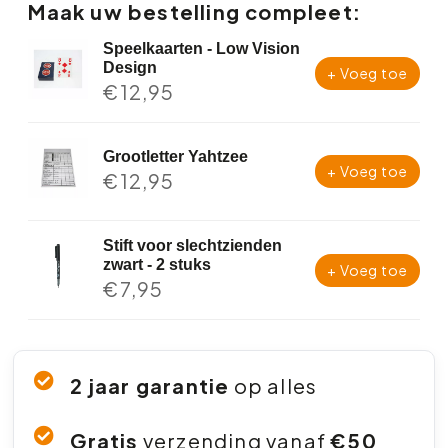
Maak uw bestelling compleet:
Speelkaarten - Low Vision
Design
+ Voeg toe
€
12,95
Grootletter Yahtzee
+ Voeg toe
€
12,95
Stift voor slechtzienden
zwart - 2 stuks
+ Voeg toe
€
7,95
2 jaar garantie
op alles
Gratis
verzending vanaf
€50