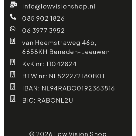
info@lowvisionshop.nl
085 902 1826
06 3977 3952
van Heemstraweg 46b,
6658KH Beneden-Leeuwen
KvK nr: 11042824
BTW nr: NL822272180B01
IBAN: NL94RABO0192363816
BIC: RABONL2U
© 2026 Low Vision Shop