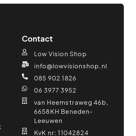
Contact
Low Vision Shop
info@lowvisionshop.nl
085 902 1826
06 3977 3952
van Heemstraweg 46b,
6658KH Beneden-
Leeuwen
k
KvK nr: 11042824