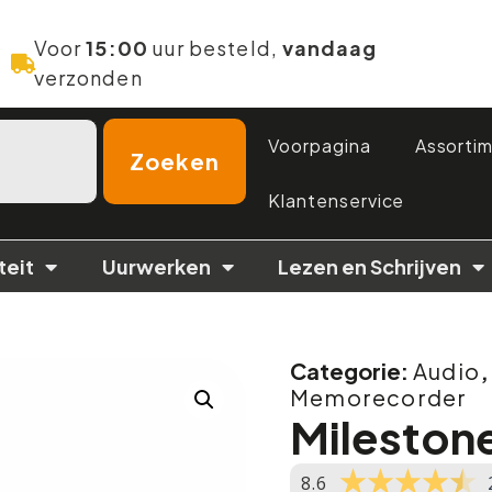
Voor
15:00
uur besteld,
vandaag
verzonden
Voorpagina
Assorti
Zoeken
Klantenservice
teit
Uurwerken
Lezen en Schrijven
Categorie:
Audio
Memorecorder
Mileston
8.6