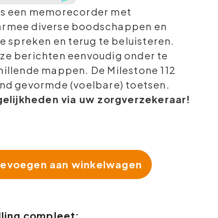
 is een memorecorder met
aarmee diverse boodschappen en
 te spreken en terug te beluisteren.
eze berichten eenvoudig onder te
chillende mappen. De Milestone 112
lend gevormde (voelbare) toetsen.
lijkheden via uw zorgverzekeraar!
evoegen aan winkelwagen
ling compleet: