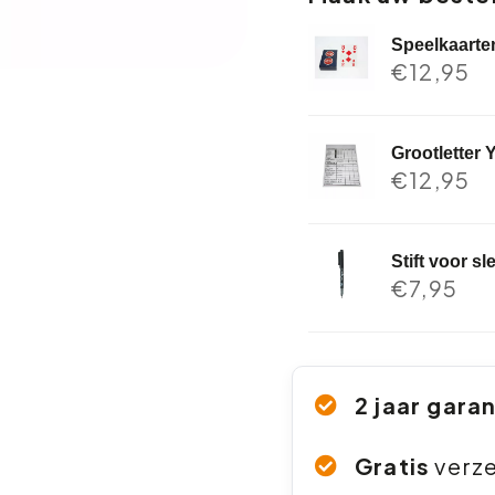
Speelkaarte
€
12,95
Grootletter 
€
12,95
Stift voor s
€
7,95
2 jaar gara
Gratis
verz