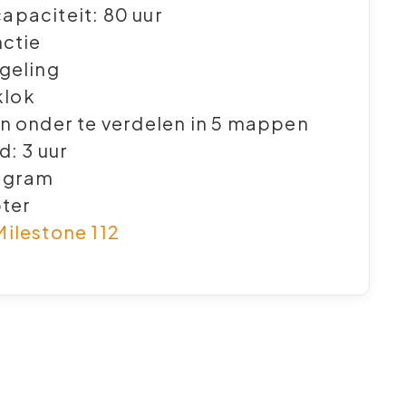
paciteit: 80 uur
ctie
geling
klok
 onder te verdelen in 5 mappen
d: 3 uur
 gram
pter
ilestone 112