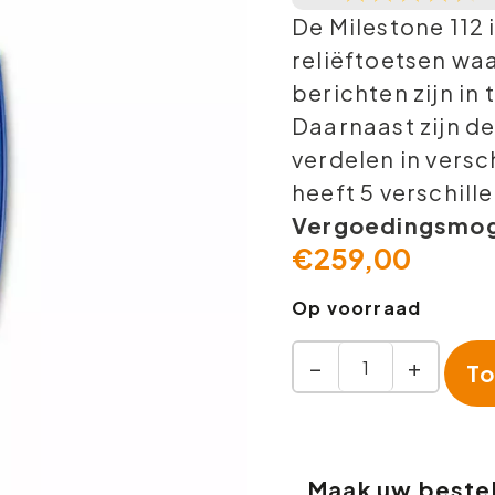
De Milestone 112
reliëftoetsen w
berichten zijn in
Daarnaast zijn d
verdelen in vers
heeft 5 verschil
Vergoedingsmoge
€
259,00
Op voorraad
−
+
To
Maak uw bestel