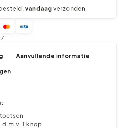
besteld,
vandaag
verzonden
27
ng
Aanvullende informatie
ngen
s:
 toetsen
d.m.v. 1 knop