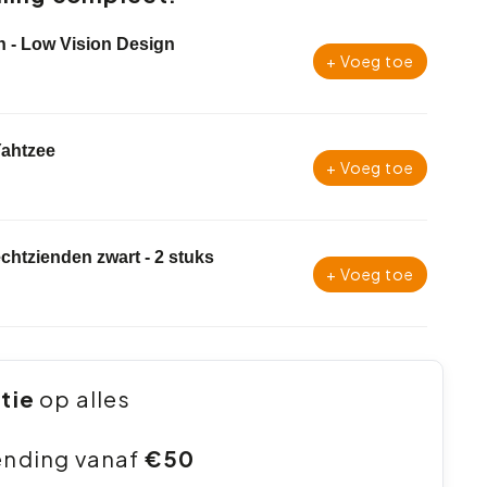
n - Low Vision Design
+ Voeg toe
Yahtzee
+ Voeg toe
lechtzienden zwart - 2 stuks
+ Voeg toe
ntie
op alles
ending vanaf
€50