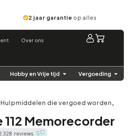
2 jaar garantie
op alles
ment
Over ons
Hobby en Vrije tijd
Vergoeding
,
Hulpmiddelen die vergoed worden
,
e 112 Memorecorder
2.328 reviews