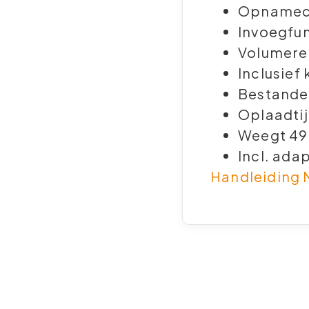
Opnameca
Invoegfun
Volumere
Inclusief 
Bestanden
Oplaadtij
Weegt 49
Incl. ada
Handleiding M