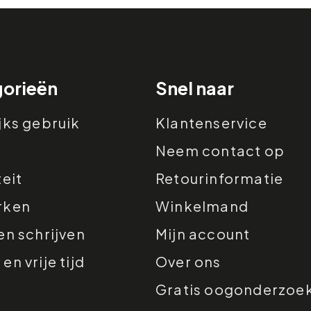
orieën
Snel naar
jks gebruik
Klantenservice
Neem contact op
teit
Retourinformatie
rken
Winkelmand
en schrijven
Mijn account
n vrije tijd
Over ons
Gratis oogonderzoe