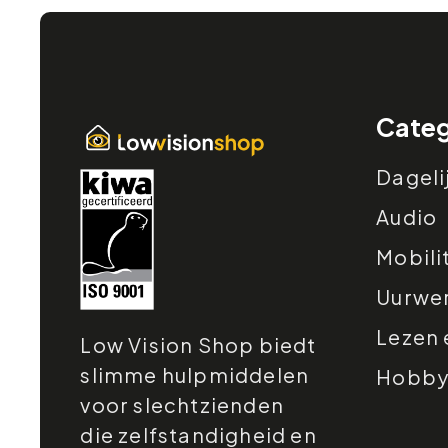
Categ
Dageli
Audio
Mobili
Uurwe
Lezen 
Low Vision Shop biedt
slimme hulpmiddelen
Hobby e
voor slechtzienden
die zelfstandigheid en