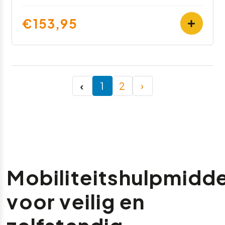
€153,95
‹
1
2
›
Mobiliteitshulpmidd
voor veilig en