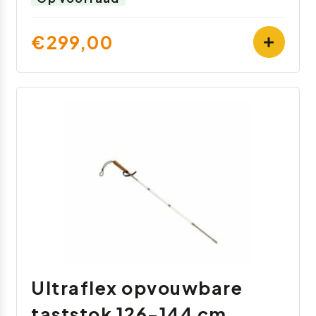
€299,00
Ultraflex opvouwbare
taststok 126-144 cm