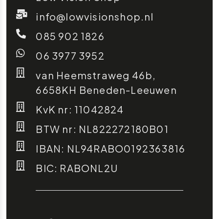
info@lowvisionshop.nl
085 902 1826
06 3977 3952
van Heemstraweg 46b,
6658KH Beneden-Leeuwen
KvK nr: 11042824
BTW nr: NL822272180B01
IBAN: NL94RABO0192363816
BIC: RABONL2U