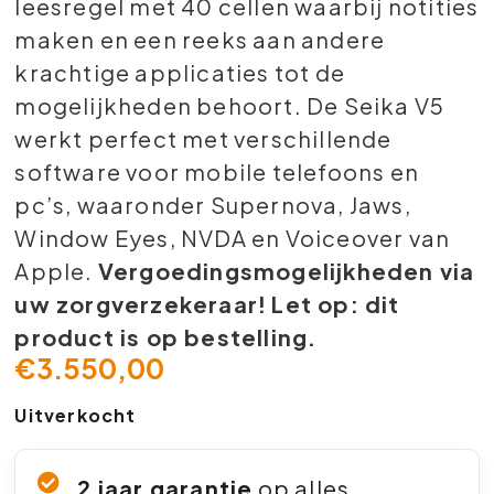
leesregel met 40 cellen waarbij notities
maken en een reeks aan andere
krachtige applicaties tot de
mogelijkheden behoort. De Seika V5
werkt perfect met verschillende
software voor mobile telefoons en
pc’s, waaronder Supernova, Jaws,
Window Eyes, NVDA en Voiceover van
Apple.
Vergoedingsmogelijkheden via
uw zorgverzekeraar!
Let op: dit
product is op bestelling.
€
3.550,00
Uitverkocht
2 jaar garantie
op alles