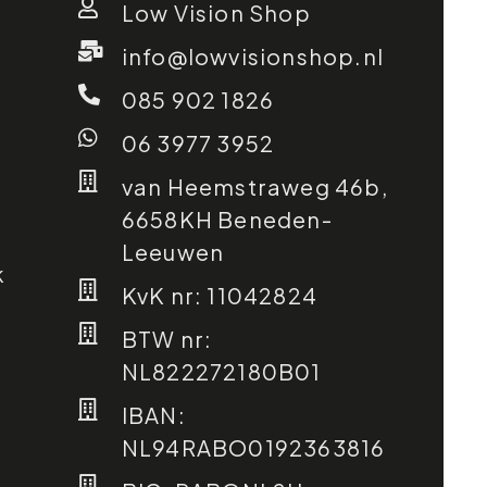
Low Vision Shop
info@lowvisionshop.nl
085 902 1826
06 3977 3952
van Heemstraweg 46b,
6658KH Beneden-
Leeuwen
k
KvK nr: 11042824
BTW nr:
NL822272180B01
IBAN:
NL94RABO0192363816