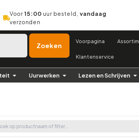
Voor
15:00
uur besteld,
vandaag
verzonden
Voorpagina
Assorti
Zoeken
Klantenservice
teit
Uurwerken
Lezen en Schrijven