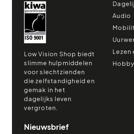
Dageli
Audio
Mobili
Uurwe
Lezen 
Low Vision Shop biedt
slimme hulpmiddelen
Hobby e
voor slechtzienden
die zelfstandigheid en
gemak in het
dagelijks leven
vergroten.
Nieuwsbrief