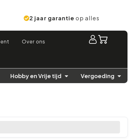
2 jaar garantie
op alles
ment
Over ons
Hobby en Vrije tijd
Vergoeding