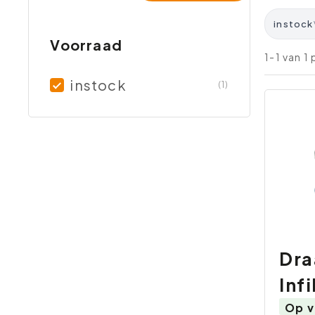
instock
Voorraad
1-1 van 1
instock
(1)
Dra
Infi
Op v