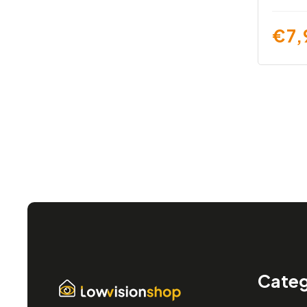
€7,
Categ