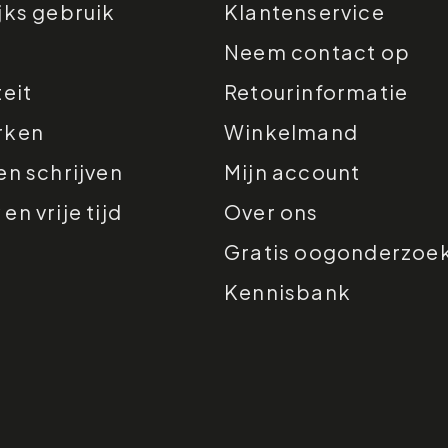
jks gebruik
Klantenservice
Neem contact op
teit
Retourinformatie
rken
Winkelmand
en schrijven
Mijn account
n vrije tijd
Over ons
Gratis oogonderzoe
Kennisbank