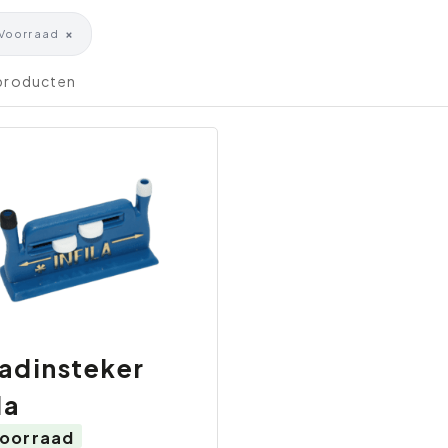
×
Voorraad
 producten
adinsteker
la
oorraad