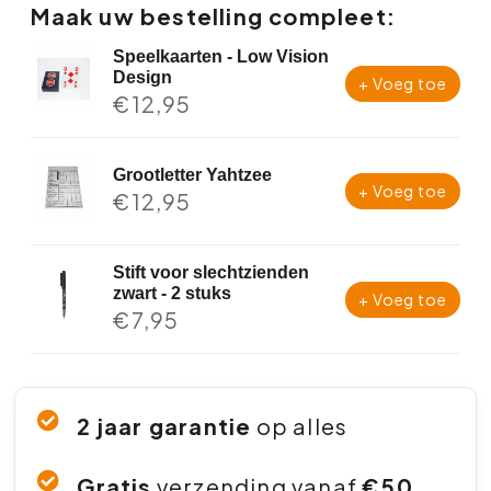
Maak uw bestelling compleet:
Speelkaarten - Low Vision
Design
+ Voeg toe
€
12,95
Grootletter Yahtzee
+ Voeg toe
€
12,95
Stift voor slechtzienden
zwart - 2 stuks
+ Voeg toe
€
7,95
2 jaar garantie
op alles
Gratis
verzending vanaf
€50