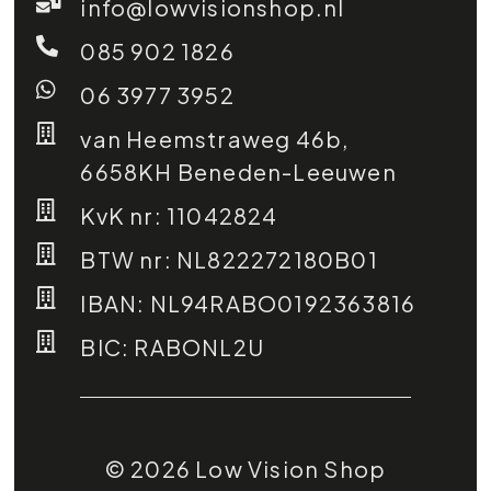
info@lowvisionshop.nl
085 902 1826
06 3977 3952
van Heemstraweg 46b,
6658KH Beneden-Leeuwen
KvK nr: 11042824
BTW nr: NL822272180B01
IBAN: NL94RABO0192363816
BIC: RABONL2U
© 2026 Low Vision Shop