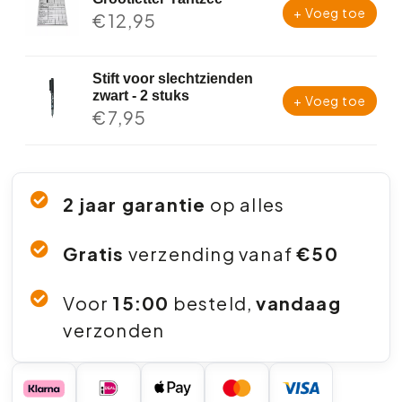
+ Voeg toe
€
12,95
Stift voor slechtzienden
zwart - 2 stuks
+ Voeg toe
€
7,95
2 jaar garantie
op alles
Gratis
verzending vanaf
€50
Voor
15:00
besteld,
vandaag
verzonden