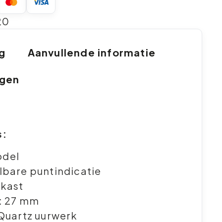
20
ng
Aanvullende informatie
ngen
s:
del
bare puntindicatie
kast
: 27 mm
Quartz uurwerk