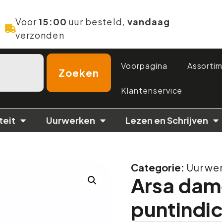
Voor
15:00
uur besteld,
vandaag
verzonden
Voorpagina
Assorti
Zoeken
Klantenservice
teit
Uurwerken
Lezen en Schrijven
Categorie:
Uurwe
Arsa dam
puntindic