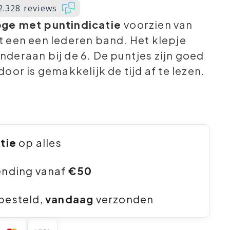
2.328 reviews
ge met puntindicatie
voorzien van
 een een lederen band. Het klepje
deraan bij de 6. De puntjes zijn goed
oor is gemakkelijk de tijd af te lezen.
ntie
op alles
ending vanaf
€50
besteld,
vandaag
verzonden