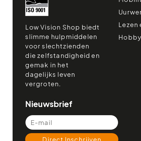
Uurwe
Lezen 
Low Vision Shop biedt
slimme hulpmiddelen
Hobby e
voor slechtzienden
die zelfstandigheid en
gemak in het
dagelijks leven
vergroten.
Nieuwsbrief
Direct Inschrijven