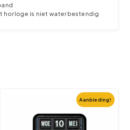
band
it horloge is niet waterbestendig
Aanbieding!