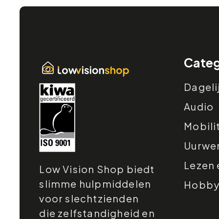
Categ
Dageli
Audio
Mobili
Uurwe
Lezen 
Low Vision Shop biedt
slimme hulpmiddelen
Hobby e
voor slechtzienden
die zelfstandigheid en