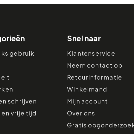
orieën
Snel naar
jks gebruik
Klantenservice
Neem contact op
teit
Retourinformatie
rken
Winkelmand
en schrijven
Mijn account
n vrije tijd
Over ons
Gratis oogonderzoe