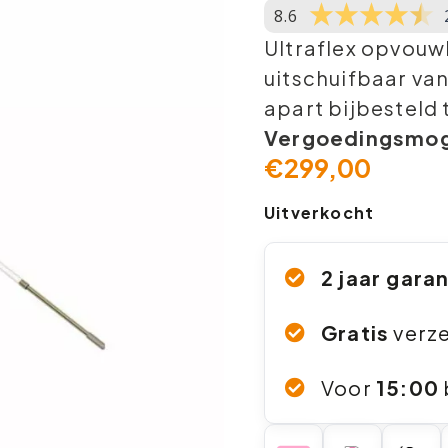
8.6
Ultraflex opvouw
uitschuifbaar van
apart bijbesteld
Vergoedingsmoge
€
299,00
Uitverkocht
2 jaar gara
Gratis
verz
Voor
15:00