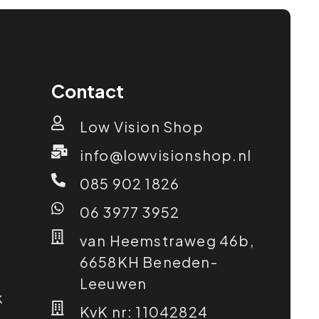
Contact
Low Vision Shop
info@lowvisionshop.nl
085 902 1826
06 3977 3952
van Heemstraweg 46b,
6658KH Beneden-
Leeuwen
k
KvK nr: 11042824