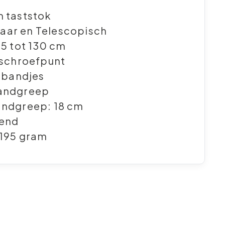
 taststok
ar en Telescopisch
15 tot 130 cm
 schroefpunt
e bandjes
andgreep
andgreep: 18 cm
rend
 195 gram