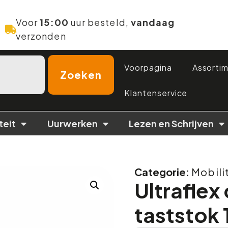
Voor
15:00
uur besteld,
vandaag
verzonden
Voorpagina
Assorti
Zoeken
Klantenservice
teit
Uurwerken
Lezen en Schrijven
Categorie:
Mobili
Ultrafle
taststok