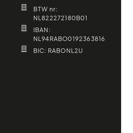
BTW nr:
NL822272180B01
IBAN:
NL94RABO0192363816
BIC: RABONL2U