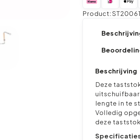
Product:ST2006
Beschrijvi
Beoordeli
Beschrijving
Deze taststok
uitschuifbaa
lengte in te s
Volledig opg
deze taststok
Specificatie