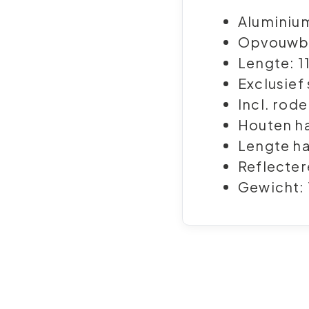
Aluminium
Opvouwba
Lengte: 1
Exclusief
Incl. rod
Houten h
Lengte h
Reflecte
Gewicht: