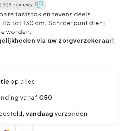
2.328 reviews
bare taststok en tevens deels
 115 tot 130 cm. Schroefpunt dient
 te worden.
lijkheden via uw zorgverzekeraar!
ntie
op alles
ending vanaf
€50
besteld,
vandaag
verzonden