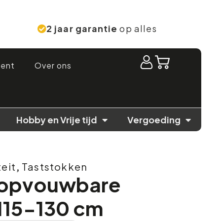
2 jaar garantie
op alles
ment
Over ons
Hobby en Vrije tijd
Vergoeding
teit
,
Taststokken
x opvouwbare
 115-130 cm