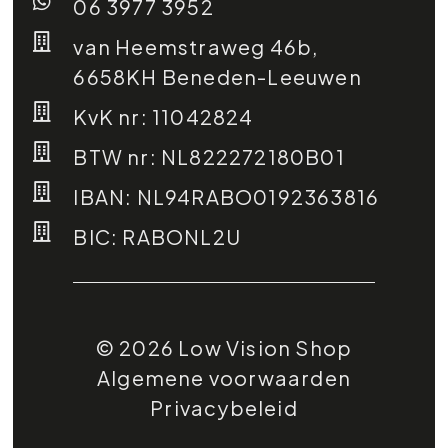
06 3977 3952
van Heemstraweg 46b,
6658KH Beneden-Leeuwen
KvK nr: 11042824
BTW nr: NL822272180B01
IBAN: NL94RABO0192363816
BIC: RABONL2U
© 2026 Low Vision Shop
Algemene voorwaarden
Privacybeleid