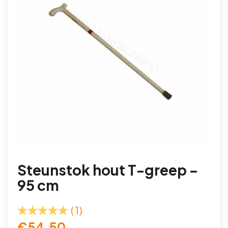
Steunstok hout T-greep –
95 cm
(1)
€
54,50