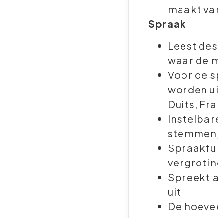
maakt van
Spraak
Leest des
waar de m
Voor de 
worden ui
Duits, Fra
Instelbar
stemmen,
Spraakfu
vergrotin
Spreekt a
uit
De hoevee