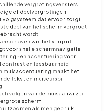
chillende vergrotingsvensters
edige of deelvergrotingen
nt volgsysteem dat ervoor zorgt
uiste deel van het scherm vergroot
gebracht wordt
verschuiven van het vergrote
gt voor snelle schermnavigatie
ltering -en accentuering voor
 contrast en leesbaarheid
n muisaccentuering maakt het
n de tekst en muiscursor
g
ch volgen van de muisaanwijzer
vergrote scherm
en uitzoomen als men gebruik