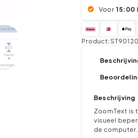
Voor
15:00
Product:ST9012
Beschrijvi
Beoordeli
Beschrijving
ZoomText is 
visueel beper
de computer