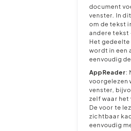
document voo
venster. In d
om de tekst i
andere tekst 
Het gedeelte 
wordt in een
eenvoudig de 
AppReader
:
voorgelezen 
venster, bijv
zelf waar het
De voor te le
zichtbaar ka
eenvoudig m