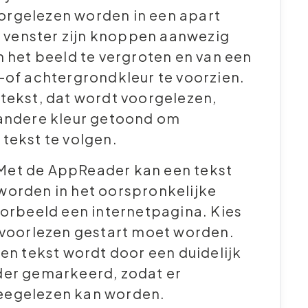
rgelezen worden in een apart
it venster zijn knoppen aanwezig
n het beeld te vergroten en van een
-of achtergrondkleur te voorzien.
tekst, dat wordt voorgelezen,
 andere kleur getoond om
tekst te volgen.
 Met de AppReader kan een tekst
worden in het oorspronkelijke
oorbeeld een internetpagina. Kies
 voorlezen gestart moet worden.
zen tekst wordt door een duidelijk
der gemarkeerd, zodat er
eegelezen kan worden.