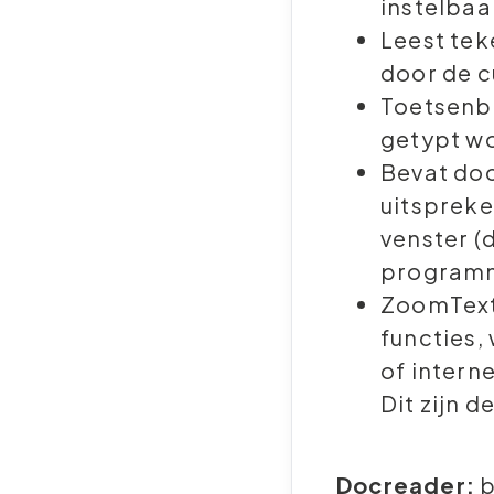
instelbaa
Leest tek
door de 
Toetsenbo
getypt w
Bevat doc
uitspreke
venster (d
programm
ZoomText
functies,
of intern
Dit zijn de
Docreader:
b