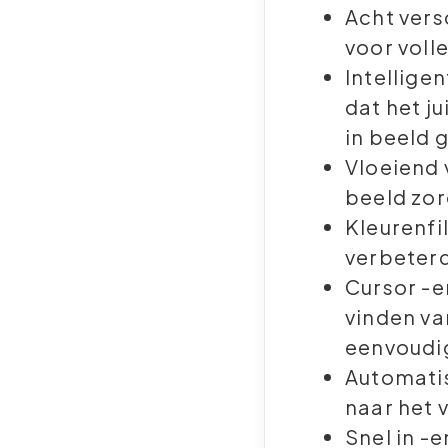
Acht vers
voor voll
Intellige
dat het j
in beeld 
Vloeiend 
beeld zor
Kleurenfi
verbeterd
Cursor -e
vinden va
eenvoudi
Automatis
naar het 
Snel in -