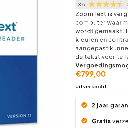
8.6
ZoomText is verg
computer waarme
wordt gemaakt. H
kleuren en contr
aangepast kunnen
de tekst voor te l
Vergoedingsmoge
€
799,00
Uitverkocht
2 jaar gara
Gratis
verz