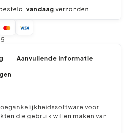
besteld,
vandaag
verzonden
05
ng
Aanvullende informatie
ngen
toegankelijkheidssoftware voor
kten die gebruik willen maken van
.