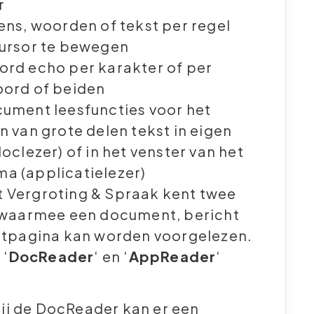
r
ens, woorden of tekst per regel
cursor te bewegen
rd echo per karakter of per
oord of beiden
ument leesfuncties voor het
n van grote delen tekst in eigen
oclezer) of in het venster van het
a (applicatielezer)
 Vergroting & Spraak kent twee
 waarmee een document, bericht
etpagina kan worden voorgelezen.
 ‘
DocReader
‘ en ‘
AppReader
‘
ij de DocReader kan er een