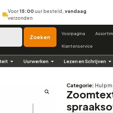
Voor
15:00
uur besteld,
vandaag
verzonden
Voorpagina
Assorti
Zoeken
Klantenservice
teit
Uurwerken
Lezen en Schrijven
Categorie:
Hulpmi
Zoomtext
spraakso