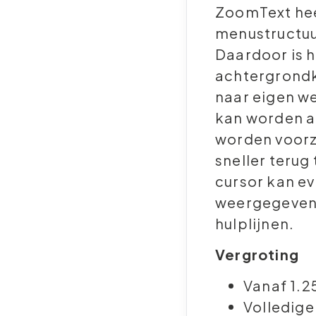
ZoomText hee
menustructuur
Daardoor is h
achtergrondk
naar eigen we
kan worden a
worden voorz
sneller terug
cursor kan e
weergegeven 
hulplijnen.
Vergroting
Vanaf 1.25
Volledig