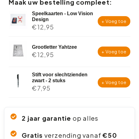
Maak uw bestelling compleet:
Speelkaarten - Low Vision
Design
+ Voeg toe
€
12,95
Grootletter Yahtzee
+ Voeg toe
€
12,95
Stift voor slechtzienden
zwart - 2 stuks
+ Voeg toe
€
7,95
2 jaar garantie
op alles
Gratis
verzending vanaf
€50