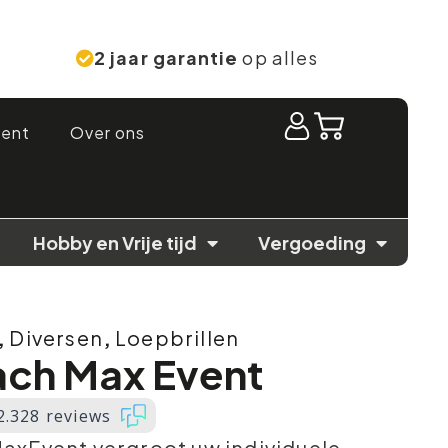
2 jaar garantie
op alles
ment
Over ons
Hobby en Vrije tijd
Vergoeding
,
Diversen
,
Loepbrillen
ch Max Event
2.328 reviews
xEvent vergroot uw individuele