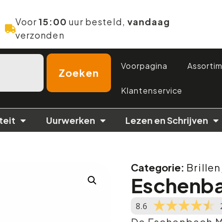
Voor
15:00
uur besteld,
vandaag
verzonden
Voorpagina
Assorti
Zoeken
Klantenservice
teit
Uurwerken
Lezen en Schrijven
Categorie:
Brillen
Eschenba
8.6
De Eschenbach Ma