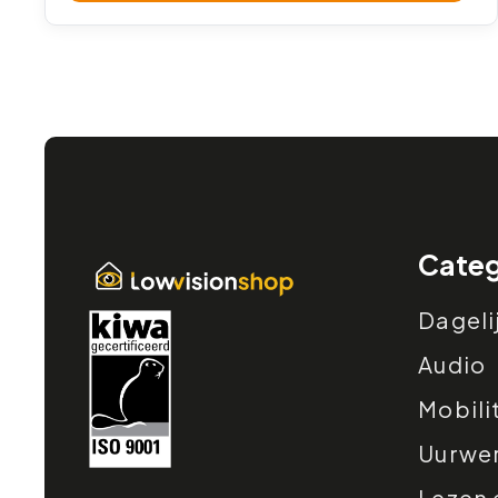
Categ
Dageli
Audio
Mobili
Uurwe
Lezen 