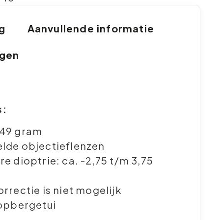
ng
Aanvullende informatie
ngen
s:
 49 gram
lde objectieflenzen
re dioptrie: ca. -2,75 t/m 3,75
orrectie is niet mogelijk
 opbergetui