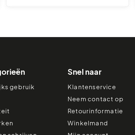
orieën
Snel naar
jks gebruik
Klantenservice
Neem contact op
teit
Retourinformatie
rken
Winkelmand
en schrijven
Mijn account