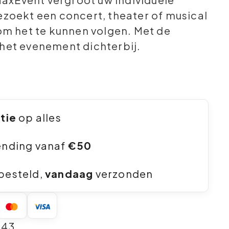
ezoekt een concert, theater of musical
 om het te kunnen volgen. Met de
 het evenement dichterbij.
ntie
op alles
ending vanaf
€50
besteld,
vandaag
verzonden
243