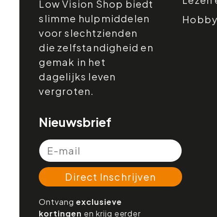
Low Vision Shop biedt
slimme hulpmiddelen
Hobby e
voor slechtzienden
die zelfstandigheid en
gemak in het
dagelijks leven
vergroten.
Nieuwsbrief
Direct Inschrijven
Ontvang
exclusieve
kortingen
en krijg eerder