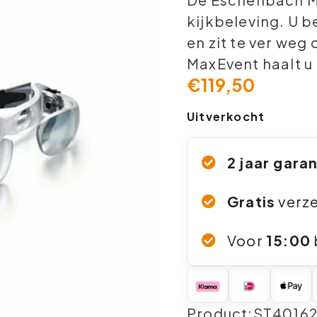
kijkbeleving. U b
en zit te ver weg
MaxEvent haalt u
€
119,50
Uitverkocht
2 jaar gara
Gratis
verz
Voor
15:00
Product:ST4016