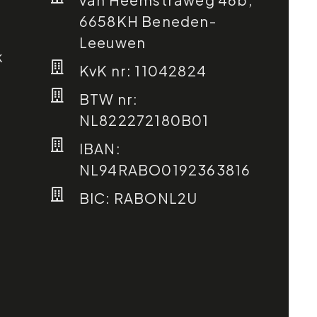
6658KH Beneden-
Leeuwen
k
KvK nr: 11042824
BTW nr:
NL822272180B01
IBAN:
NL94RABO0192363816
BIC: RABONL2U