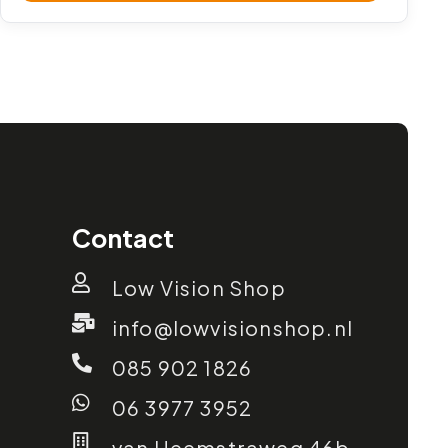
Contact
Low Vision Shop
info@lowvisionshop.nl
085 902 1826
06 3977 3952
van Heemstraweg 46b,