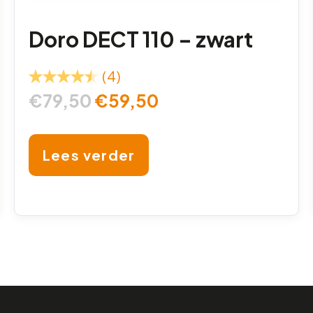
Doro DECT 110 – zwart
(4)
€
79,50
€
59,50
Lees verder