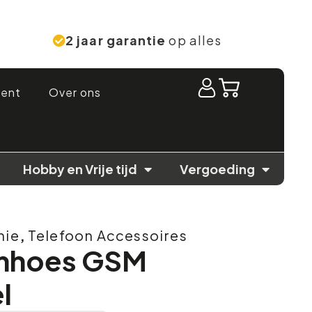
2 jaar garantie
op alles
ment
Over ons
Hobby en Vrije tijd
Vergoeding
nie
,
Telefoon Accessoires
mhoes GSM
l