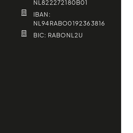
NL822272180B01
IBAN:
NL94RABO0192363816
BIC: RABONL2U