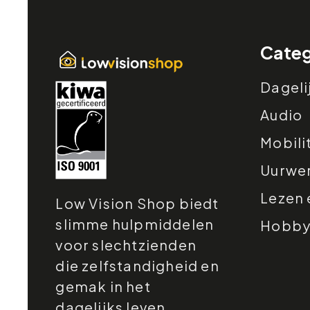
Categ
Dageli
Audio
Mobili
Uurwe
Lezen 
Low Vision Shop biedt
slimme hulpmiddelen
Hobby e
voor slechtzienden
die zelfstandigheid en
gemak in het
dagelijks leven