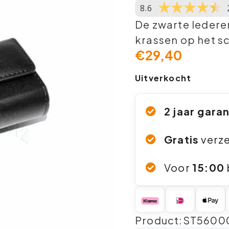
8.6
De zwarte ledere
krassen op het s
€
29,40
Uitverkocht
2 jaar gara
Gratis
verz
Voor
15:00
Product:ST5600