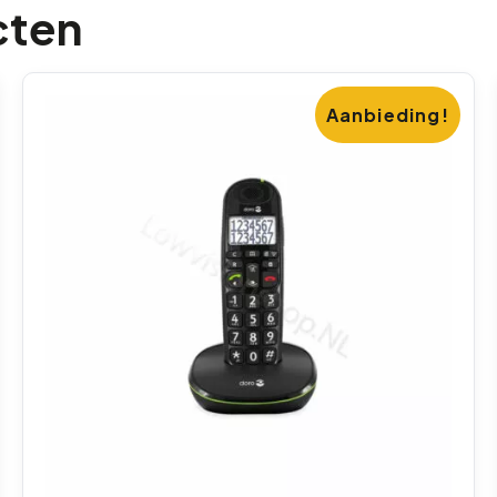
cten
Aanbieding!