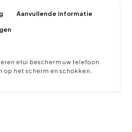
ng
Aanvullende informatie
ngen
deren etui bescherm uw telefoon
n op het scherm en schokken.