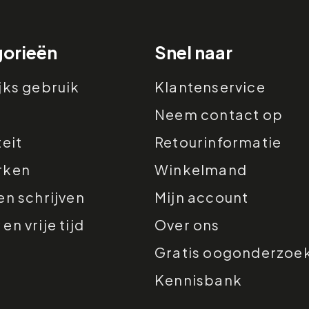
orieën
Snel naar
jks gebruik
Klantenservice
Neem contact op
teit
Retourinformatie
rken
Winkelmand
en schrijven
Mijn account
n vrije tijd
Over ons
Gratis oogonderzoe
Kennisbank