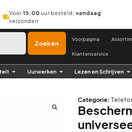
Voor
15:00
uur besteld,
vandaag
verzonden
Voorpagina
Assorti
Zoeken
Klantenservice
teit
Uurwerken
Lezen en Schrijven
Categorie:
Telefo
Bescher
universee