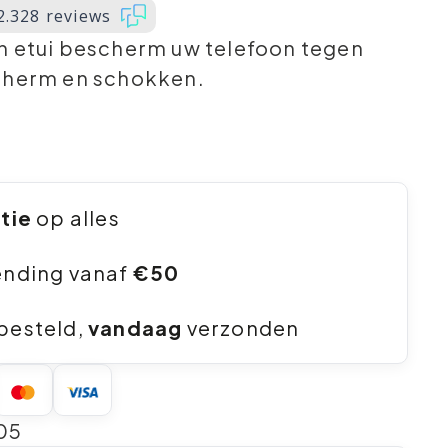
2.328 reviews
n etui bescherm uw telefoon tegen
cherm en schokken.
ntie
op alles
ending vanaf
€50
besteld,
vandaag
verzonden
05