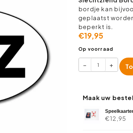
bordje kan bijvoo
geplaatst worden
beperkt is.
€
19,95
Op voorraad
−
+
To
Maak uw bestel
Speelkaarte
€
12,95