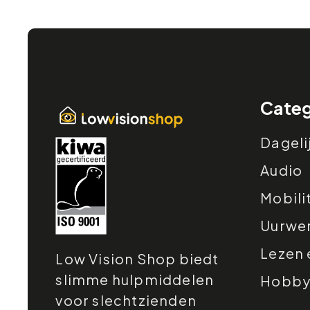
Categ
Dageli
Audio
Mobili
Uurwe
Lezen 
Low Vision Shop biedt
slimme hulpmiddelen
Hobby e
voor slechtzienden