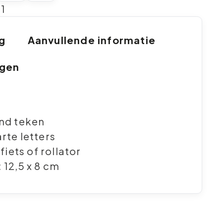
1
ng
Aanvullende informatie
ngen
nd teken
rte letters
 fiets of rollator
 12,5 x 8 cm