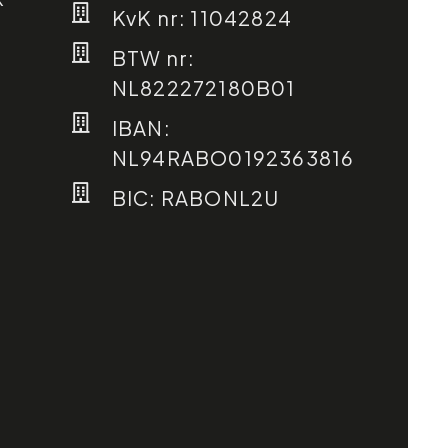
KvK nr: 11042824
BTW nr:
NL822272180B01
IBAN:
NL94RABO0192363816
BIC: RABONL2U