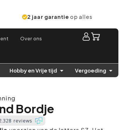
2 jaar garantie
op alles
ment
Over ons
Hobby en Vrije tijd
Vergoeding
nning
end Bordje
2.328 reviews
dje
voorzien van de letters SZ. Het