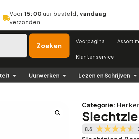
Voor
15:00
uur besteld,
vandaag
verzonden
Voorpagina
Assorti
Zoeken
Klantenservice
teit
Uurwerken
Lezen en Schrijven
Categorie:
Herke
Slechtzi
8.6
Slechtziend Bor