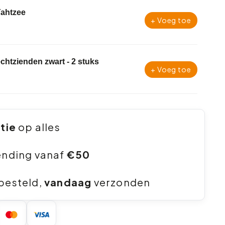
Yahtzee
+ Voeg toe
lechtzienden zwart - 2 stuks
+ Voeg toe
ntie
op alles
ending vanaf
€50
besteld,
vandaag
verzonden