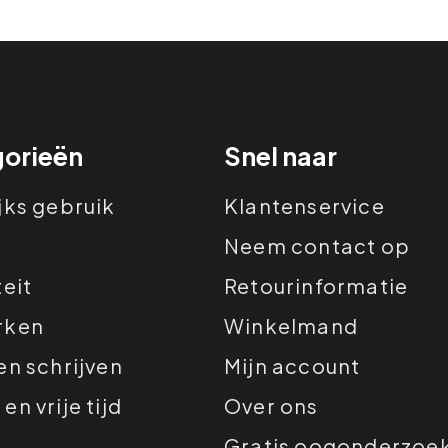
orieën
Snel naar
jks gebruik
Klantenservice
Neem contact op
teit
Retourinformatie
rken
Winkelmand
en schrijven
Mijn account
n vrije tijd
Over ons
Gratis oogonderzoe