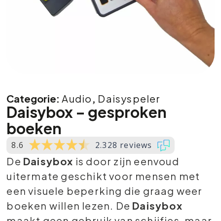
Categorie:
Audio
,
Daisyspeler
Daisybox – gesproken
boeken
8.6
2.328 reviews
De
Daisybox
is door zijn eenvoud
uitermate geschikt voor mensen met
een visuele beperking die graag weer
boeken willen lezen. De
D
aisybox
maakt geen gebruik van schijfjes, maar