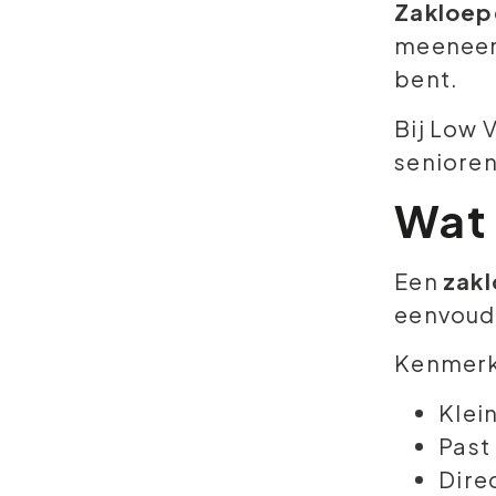
Zakloep
meeneemt
bent.
Bij Low 
senioren
Wat 
Een
zak
eenvoudi
Kenmerk
Klein
Past 
Dire