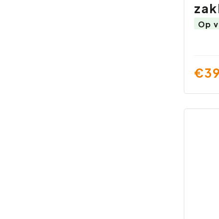
zak
Op v
€39