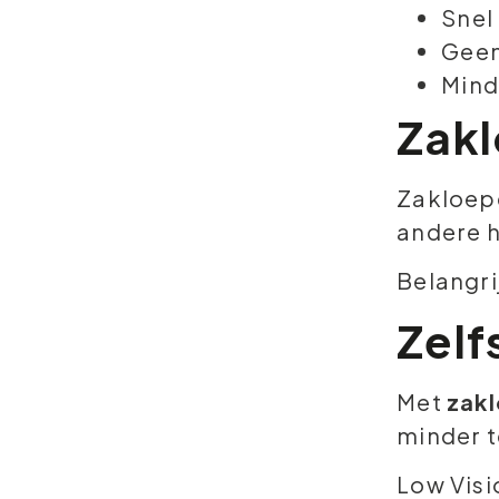
Snel
Geen
Mind
Zakl
Zakloepe
andere h
Belangri
Zelf
Met
zak
minder t
Low Visi