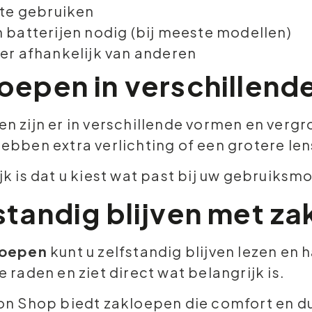
 te gebruiken
 batterijen nodig (bij meeste modellen)
er afhankelijk van anderen
oepen in verschillend
n zijn er in verschillende vormen en vergr
ebben extra verlichting of een grotere len
jk is dat u kiest wat past bij uw gebruiks
standig blijven met z
loepen
kunt u zelfstandig blijven lezen en 
e raden en ziet direct wat belangrijk is.
on Shop biedt zakloepen die comfort en dui