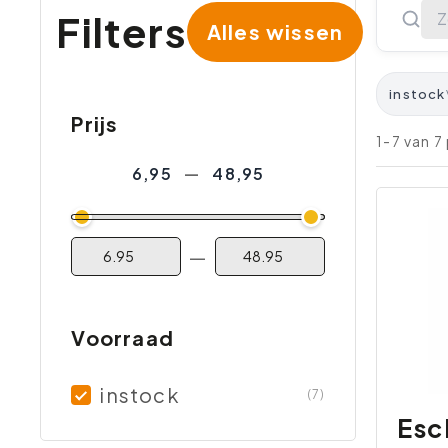
Filters
Alles wissen
instock
Prijs
1-7 van 
6,95
—
48,95
—
Voorraad
instock
(7)
Esc