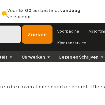
Voor
15:00
uur besteld,
vandaag
verzonden
Voorpagina
Assorti
Zoeken
Klantenservice
teit
Uurwerken
Lezen en Schrijven
n die u overal mee naartoe neemt. U leest