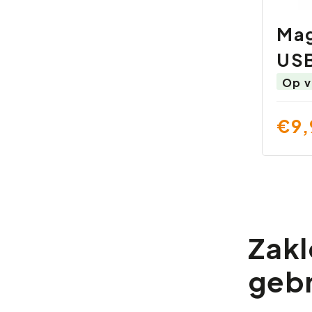
Mag
USB
Op v
€9,
Zakl
gebr