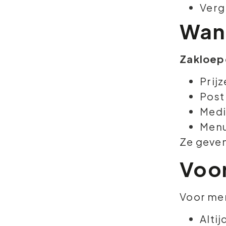
Verg
Wann
Zakloep
Prijz
Post
Medi
Menu
Ze geven
Voor
Voor me
Altij