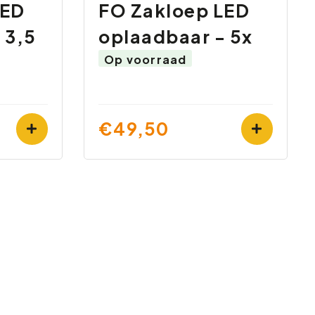
LED
FO Zakloep LED
 3,5
oplaadbaar - 5x
Op voorraad
€49,50