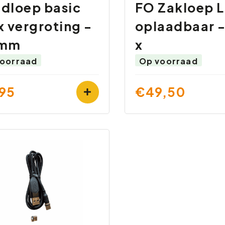
dloep basic
FO Zakloep 
x vergroting -
oplaadbaar -
 mm
x
oorraad
Op voorraad
95
€49,50