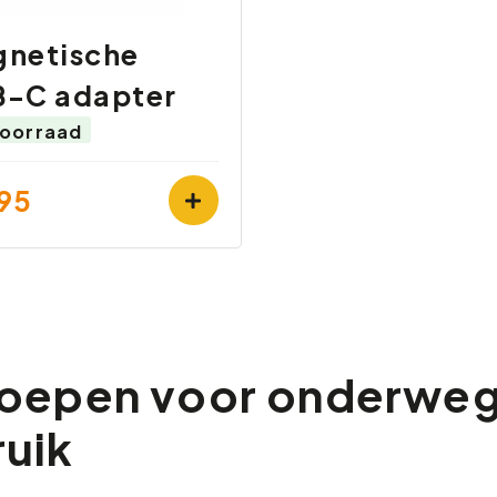
netische
-C adapter
oorraad
95
oepen voor onderweg 
uik