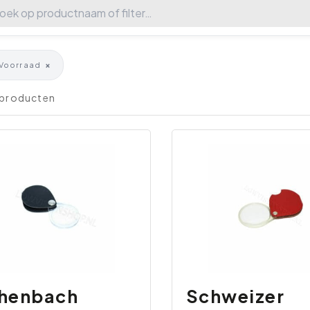
×
Voorraad
7 producten
henbach
Schweizer